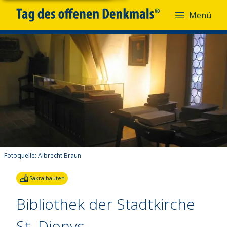
Menü
Fotoquelle:
Albrecht Braun
Sakralbauten
Bibliothek der Stadtkirche
St. Dionys