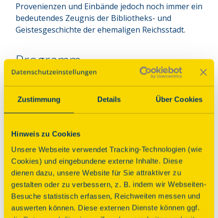
Provenienzen und Einbände jedoch noch immer ein 
bedeutendes Zeugnis der Bibliotheks- und 
Geistesgeschichte der ehemaligen Reichsstadt.
Programm
Zustimmung
Details
Über Cookies
Führung
Vom Nutzen und Segen der
Ordnungen + Verzeichnisse
Hinweis zu Cookies
Unsere Webseite verwendet Tracking-Technologien (wie
Zeiten
Cookies) und eingebundene externe Inhalte. Diese
dienen dazu, unsere Website für Sie attraktiver zu
Sonntag, 13.09.2026 15:00 Uhr
| Dauer:
15
gestalten oder zu verbessern, z. B. indem wir Webseiten-
Minuten
Besuche statistisch erfassen, Reichweiten messen und
Sonntag, 13.09.2026 15:20 Uhr
| Dauer:
15
auswerten können. Diese externen Dienste können ggf.
Minuten