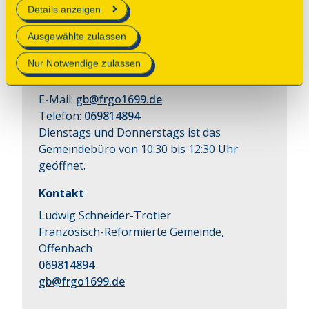
Details anzeigen
schlichten Fassade verbirgt sich ein Ort 
voller Geschichte, der für Mut, Neuanfang 
Mehr Informationen finden Sie in unserer
Ausgewählte zulassen
und religiöse Toleranz steht.
Datenschutzerklärung
.
Nur Notwendige zulassen
Anmeldung
E-Mail:
gb@frgo1699.de
Telefon:
069814894
Dienstags und Donnerstags ist das
Gemeindebüro von 10:30 bis 12:30 Uhr
geöffnet.
Kontakt
Ludwig Schneider-Trotier
Französisch-Reformierte Gemeinde,
Offenbach
069814894
gb@frgo1699.de