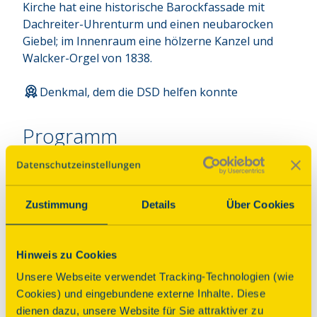
Kirche hat eine historische Barockfassade mit 
Dachreiter-Uhrenturm und einen neubarocken 
Giebel; im Innenraum eine hölzerne Kanzel und 
Walcker-Orgel von 1838.
Denkmal, dem die DSD helfen konnte
Programm
Um 10:00 Uhr findet ein Gottesdienst mit
Begleitung auf der historischen Walcker-Orgel von
Zustimmung
Details
Über Cookies
1838 statt. Kirchenführungen werden um 11:30
Uhr sowie um 15:00 Uhr für Groß und Klein
angeboten.
Hinweis zu Cookies
Unsere Webseite verwendet Tracking-Technologien (wie
rollstuhlgerecht
Anbindung ÖPNV
Cookies) und eingebundene externe Inhalte. Diese
dienen dazu, unsere Website für Sie attraktiver zu