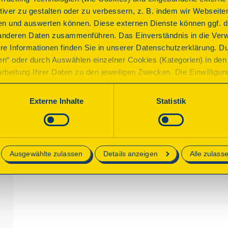
Bauwerk nördlich der Alpen gehörten, dem Germanicus-
ktiver zu gestalten oder zu verbessern, z. B. indem wir Webseite
genau auf der Achse, die vom Legionslager auf dem Main
n und auswerten können. Diese externen Dienste können ggf. di
Richtung Hofheim führte.
anderen Daten zusammenführen. Das Einverständnis in die Ver
re Informationen finden Sie in unserer Datenschutzerklärung. D
ren“ oder durch Auswählen einzelner Cookies (Kategorien) in den 
Programm
rbeitung Ihrer Daten zu den jeweiligen Zwecken. Die Einwilligung i
orderlich und kann jederzeit aktualisiert oder widerrufen werde
werden nur essenzielle Cookies auf der Webseite gesetzt, die te
Externe Inhalte
Statistik
Besichtigung der Fundamente des Ehrenbogens des Ge
lich sind.
Parkplatz
e in unserer
Datenschutzerklärung
.
Ausgewählte zulassen
Details anzeigen
Alle zulass