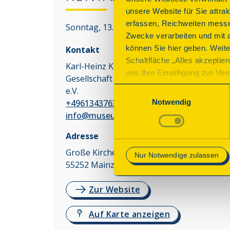
unsere Website für Sie attra
erfassen, Reichweiten messe
Sonntag, 13.09.2026 10:30 - 12:30 Uhr
Zwecke verarbeiten und mit 
können Sie hier geben. Weite
Kontakt
Schaltfläche „Alles akzeptie
Karl-Heinz Kues
uns Ihre Einwilligung zur Vera
Gesellschaft für Heimatgeschichte Kastel
des Onlineangebots nicht erf
e.V.
Einwilligungsauswahl
mit „Speichern“ bestätigen, 
+4961343763
Notwendig
Betrieb der Webseite erforder
info@museum-castellum.de
Mehr Informationen finden Si
Adresse
Große Kirchenstr. 11
Nur Notwendige zulassen
55252
Mainz-Kastel
Zur Website
Auf Karte anzeigen