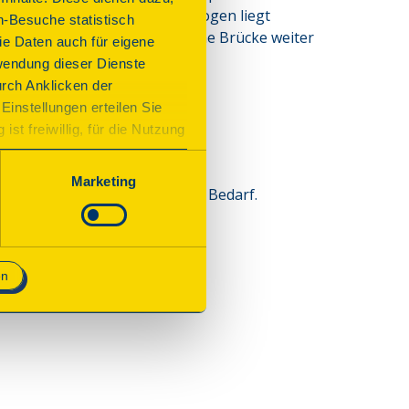
Bogen. Der Römische Ehrenbogen liegt 
n-Besuche statistisch
zer Kästrich über die römische Brücke weiter 
e Daten auch für eigene
wendung dieser Dienste
urch Anklicken der
Einstellungen erteilen Sie
st freiwillig, für die Nutzung
n. Wenn Sie das Consent Tool
chnisch notwendig und für den
Marketing
rmanicus und Führungen nach Bedarf.
en