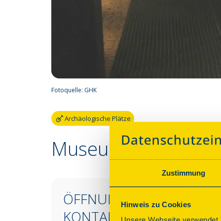
Fotoquelle:
GHK
Archäologische Plätze
Museum Römischer
Zustimmung
ÖFFNUNGSZEITEN &
Hinweis zu Cookies
KONTAKT
Unsere Webseite verwendet T