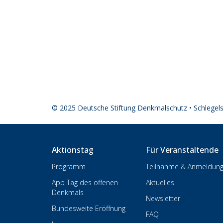
© 2025 Deutsche Stiftung Denkmalschutz • Schlegel
Aktionstag
Für Veranstaltende
Programm
Teilnahme & Anmeldun
App Tag des offenen
Aktuelles
Denkmals
Newsletter
Bundesweite Eröffnung
FAQ