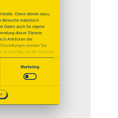
nhalte. Diese dienen dazu,
n-Besuche statistisch
e Daten auch für eigene
wendung dieser Dienste
urch Anklicken der
Einstellungen erteilen Sie
st freiwillig, für die Nutzung
n. Wenn Sie das Consent Tool
chnisch notwendig und für den
Marketing
en