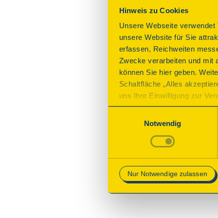
Hinweis zu Cookies
Unsere Webseite verwendet T
unsere Website für Sie attra
erfassen, Reichweiten messe
Zwecke verarbeiten und mit 
können Sie hier geben. Weite
Schaltfläche „Alles akzeptie
uns Ihre Einwilligung zur Vera
des Onlineangebots nicht erf
Einwilligungsauswahl
mit „Speichern“ bestätigen, 
Notwendig
Betrieb der Webseite erforder
Mehr Informationen finden Si
Nur Notwendige zulassen