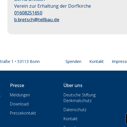
Verein zur Erhaltung der Dorfkirche
01608251650
b.bretsch@tellbau.de
straße 1 • 53113 Bonn
Spenden
Kontakt
Impres
Presse
Über uns
g
Meldungen
Deutsche Stiftung
Denkmalschutz
Download
Datenschutz
Pressekontakt
Kontakt