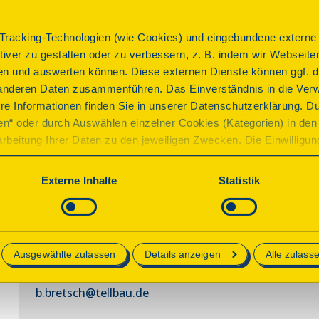
Konzert
Konzert
racking-Technologien (wie Cookies) und eingebundene externe I
ktiver zu gestalten oder zu verbessern, z. B. indem wir Webseite
Beginn
n und auswerten können. Diese externen Dienste können ggf. di
Sonntag, 13.09.2026 17:00 Uhr
| Dauer:
60
Minuten
anderen Daten zusammenführen. Das Einverständnis in die Ver
re Informationen finden Sie in unserer Datenschutzerklärung. D
Abschluss ist Konzert mit Yaro - Studentin

ren“ oder durch Auswählen einzelner Cookies (Kategorien) in den 
Flöte - nicht nur klassisch
rbeitung Ihrer Daten zu den jeweiligen Zwecken. Die Einwilligung i
orderlich und kann jederzeit aktualisiert oder widerrufen werde
Hinweise
werden nur essenzielle Cookies auf der Webseite gesetzt, die te
Externe Inhalte
Statistik
Eintritt frei, Spenden erbeten.
lich sind.
Kontakt
e in unserer
Datenschutzerklärung
.
Bernd Bretsch
Ausgewählte zulassen
Details anzeigen
Alle zulass
Verein zur Erhaltung der Dorfkirche
01608251650
b.bretsch@tellbau.de