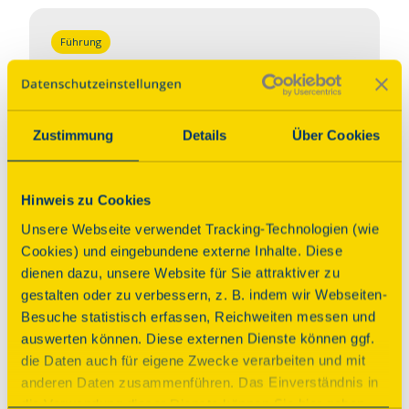
Führung
Der Dicke Turm – das
berühmte Wahrzeichen
Zustimmung
Details
Über Cookies
Zeiten
Sonntag, 13.09.2026 11:30 Uhr
| Dauer:
30
Hinweis zu Cookies
Minuten
Sonntag, 13.09.2026 12:00 Uhr
| Dauer:
30
Unsere Webseite verwendet Tracking-Technologien (wie
Minuten
Cookies) und eingebundene externe Inhalte. Diese
Sonntag, 13.09.2026 12:30 Uhr
| Dauer:
30
dienen dazu, unsere Website für Sie attraktiver zu
Minuten
gestalten oder zu verbessern, z. B. indem wir Webseiten-
Sonntag, 13.09.2026 13:00 Uhr
| Dauer:
30
Besuche statistisch erfassen, Reichweiten messen und
Minuten
auswerten können. Diese externen Dienste können ggf.
Sonntag, 13.09.2026 13:30 Uhr
| Dauer:
30
die Daten auch für eigene Zwecke verarbeiten und mit
Minuten
anderen Daten zusammenführen. Das Einverständnis in
Sonntag, 13.09.2026 14:00 Uhr
| Dauer:
30
die Verwendung dieser Dienste können Sie hier geben.