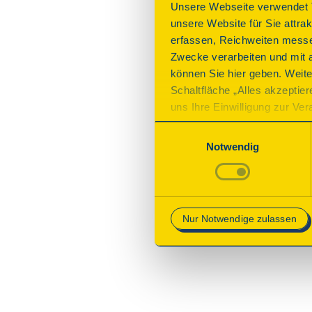
Unsere Webseite verwendet T
unsere Website für Sie attra
erfassen, Reichweiten messe
Zwecke verarbeiten und mit 
können Sie hier geben. Weite
Schaltfläche „Alles akzeptie
uns Ihre Einwilligung zur Vera
des Onlineangebots nicht erf
Einwilligungsauswahl
mit „Speichern“ bestätigen, 
Notwendig
Betrieb der Webseite erforder
Mehr Informationen finden Si
Nur Notwendige zulassen