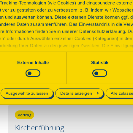
historischen Friese-Orgel (Dorothea Uibel)
racking-Technologien (wie Cookies) und eingebundene externe I
ktiver zu gestalten oder zu verbessern, z. B. indem wir Webseite
Anmeldung
n und auswerten können. Diese externen Dienste können ggf. di
E-Mail:
conow@elkm.de
anderen Daten zusammenführen. Das Einverständnis in die Ver
Telefon:
038750 20447
re Informationen finden Sie in unserer Datenschutzerklärung. D
keine Anmeldung erforderlich
ren“ oder durch Auswählen einzelner Cookies (Kategorien) in den 
rbeitung Ihrer Daten zu den jeweiligen Zwecken. Die Einwilligung i
Kontakt
orderlich und kann jederzeit aktualisiert oder widerrufen werde
werden nur essenzielle Cookies auf der Webseite gesetzt, die te
Gemeindebüro Heike Meier
Externe Inhalte
Statistik
lich sind.
Ev.-luth. Kirchengemeinde Conow
038750-20447
e in unserer
Datenschutzerklärung
.
conow@elkm.de
Ausgewählte zulassen
Details anzeigen
Alle zulass
Vortrag
Kirchenführung