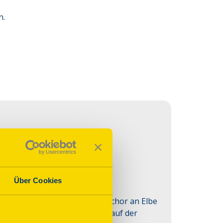
n.
ieb Reissiger
Über Cookies
führung in neuer Zeit; Kirchenchor an Elbe 
l) & Orgelmusik der Romantik auf der 