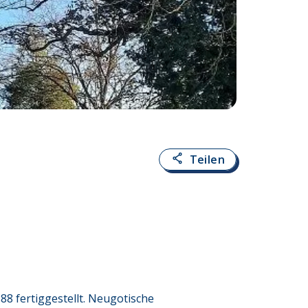
Fotoquelle:
Dorot
Teilen
88 fertiggestellt. Neugotische 