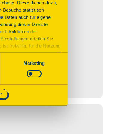
nhalte. Diese dienen dazu,
n-Besuche statistisch
e Daten auch für eigene
wendung dieser Dienste
urch Anklicken der
Einstellungen erteilen Sie
st freiwillig, für die Nutzung
n. Wenn Sie das Consent Tool
chnisch notwendig und für den
Marketing
en