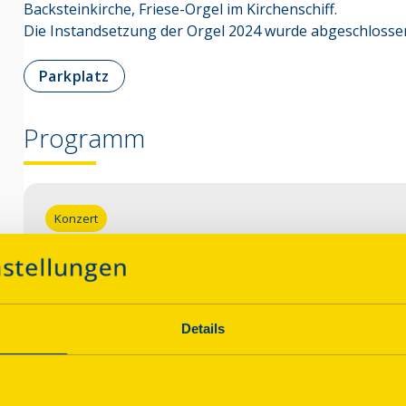
Backsteinkirche, Friese-Orgel im Kirchenschiff.

Die Instandsetzung der Orgel 2024 wurde abgeschlosse
Parkplatz
Programm
Konzert
Konzert "Figuralmesse" von Carl Gottl
Beginn
Sonntag, 13.09.2026 16:00 Uhr
| Dauer:
60
Minuten
Details
Hrsg. von Christian Hildebrand (Malliß) 2024, Erstauf
und Elde (Ltg. Dorothea Uibel) & Jannes Wendt (Orge