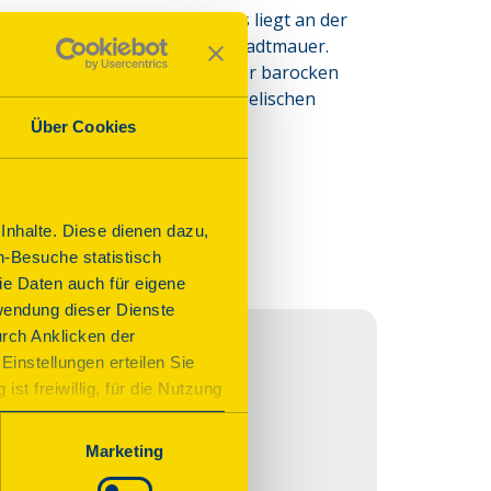
 hervorgegangen. Das Schloss liegt an der 
seite finden sich Reste der Stadtmauer. 
727–47 Komplettumbau zu einer barocken 
rivatbesitz und Sitz des Evangelischen 
nie Südhessen.
Über Cookies
NV
nhalte. Diese dienen dazu,
n-Besuche statistisch
e Daten auch für eigene
wendung dieser Dienste
urch Anklicken der
Einstellungen erteilen Sie
st freiwillig, für die Nutzung
n. Wenn Sie das Consent Tool
chnisch notwendig und für den
Marketing