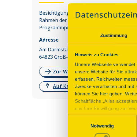
Besichtigungen des Denkmals sind nur im
Rahmen der angebotenen
Programmpunkte möglich.
Zustimmung
Adresse
Am Darmstädter Schloß 2
Hinweis zu Cookies
64823
Groß-Umstadt
Unsere Webseite verwendet T
Zur Website
unsere Website für Sie attra
erfassen, Reichweiten messe
Auf Karte anzeigen
Zwecke verarbeiten und mit 
können Sie hier geben. Weite
Schaltfläche „Alles akzeptie
uns Ihre Einwilligung zur Vera
des Onlineangebots nicht erf
Einwilligungsauswahl
mit „Speichern“ bestätigen, 
Notwendig
Betrieb der Webseite erforder