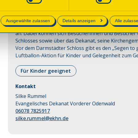
Sonntag, 13.09.2026 13:00 Uhr
| Dauer:
60
Minuten
e in unserer
Datenschutzerklärung
.
Sonntag, 13.09.2026 15:00 Uhr
| Dauer:
60
Minuten
Ausgewählte zulassen
Details anzeigen
Alle zulass
Das Evangelische Dekanat Vorderer Odenwald bietet 
an. Dabei können sich Besucherinnen und Besucher ü
Schlosses sowie über das Dekanat, seine Kirchengem
Vor dem Darmstädter Schloss gibt es den „Segen to 
Luftballon-Aktion für Kinder und Gelegenheit zum G
Für Kinder geeignet
Kontakt
Silke Rummel
Evangelisches Dekanat Vorderer Odenwald
06078 7825917
silke.rummel@ekhn.de