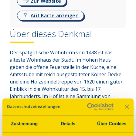
Zur Website
Auf Karte anzeigen
Über dieses Denkmal
Der spätgotische Wohnturm von 1438 ist das 
älteste Wohnhaus der Stadt. Im Hohen Haus 
geben die offene Feuerstelle in der Küche, eine 
Amtsstube mit reich ausgestalteter Kölner Decke 
und eine Holzspindeltreppe von 1620 einen guten 
Einblick in die Wohnkultur des 15. bis 17. 
Jahrhunderts. Im Hof ist eine Sammlung von 
historischen Flursteinen zu besichtigen. Das Hohe 
Haus ist Außenstelle des Standesamtes Bad 
Hönningen und wird von Brautpaaren gerne 
Zustimmung
Details
Über Cookies
genutzt, um sich im historischen Gewölbekeller das 
Ja-Wort zu geben.