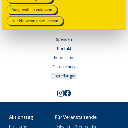
Mehr Informationen finden Sie in unserer
Ausgewählte zulassen
Datenschutzerklärung
.
© 2025 Deutsche Stiftung Denkmalschutz • Schlegelstraße
Nur Notwendige zulassen
1 • 53113 Bonn
Spenden
Kontakt
Impressum
Datenschutz
Einstellungen
Aktionstag
Für Veranstaltende
Programm
Teilnahme & Anmeldung