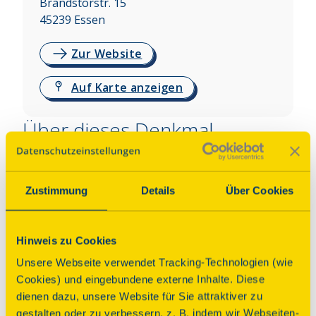
Brandstorstr. 15
45239
Essen
Zur Website
Auf Karte anzeigen
Über dieses Denkmal
Zeugnis spätbarocker Baukunst, erbaut um 1790 
als Gartenhaus für den abteilichen Werdener 
Zustimmung
Details
Über Cookies
Kanzleidirektor Johann Everhard Dingerkus. 
Betreuung durch den Freundeskreis Gartenhaus 
Dingerkus e. V., seit 2010 mit Nutzung für 
Hinweis zu Cookies
kulturelle Veranstaltungen und Gartenkunst.
Unsere Webseite verwendet Tracking-Technologien (wie
Cookies) und eingebundene externe Inhalte. Diese
Denkmal, dem die DSD helfen konnte
dienen dazu, unsere Website für Sie attraktiver zu
gestalten oder zu verbessern, z. B. indem wir Webseiten-