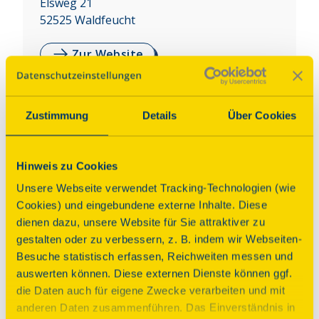
Elsweg 21
52525
Waldfeucht
Zur Website
Auf Karte anzeigen
Zustimmung
Details
Über Cookies
Über dieses Denkmal
Hinweis zu Cookies
Bei der Windmühle Haaren handelt es sich um 
Unsere Webseite verwendet Tracking-Technologien (wie
einen sogenannten Kellerholländer aus Backstein, 
Cookies) und eingebundene externe Inhalte. Diese
der 1842 als Getreide- und Ölmühle erbaut wurde. 
dienen dazu, unsere Website für Sie attraktiver zu
1940 brannte die Mühle bis auf die Turmhülle ab, 
gestalten oder zu verbessern, z. B. indem wir Webseiten-
konnte jedoch mit Teilen einer Mühle aus dem 
Besuche statistisch erfassen, Reichweiten messen und
holländischen Alkmaar von 1730 bestückt werden.
auswerten können. Diese externen Dienste können ggf.
die Daten auch für eigene Zwecke verarbeiten und mit
Programm
anderen Daten zusammenführen. Das Einverständnis in