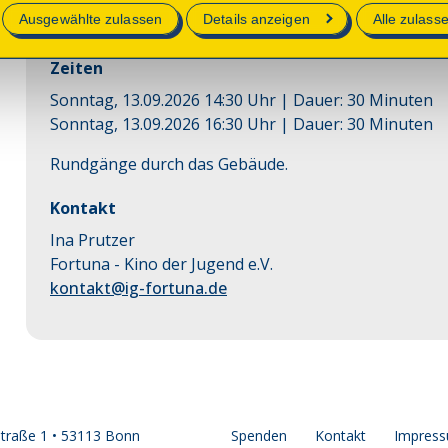
Ein Besuch bei Fortuna
Ausgewählte zulassen
Details anzeigen
Alle zulass
Zeiten
Sonntag, 13.09.2026 14:30 Uhr
| Dauer:
30
Minuten
Sonntag, 13.09.2026 16:30 Uhr
| Dauer:
30
Minuten
Rundgänge durch das Gebäude.
Kontakt
Ina Prutzer
Fortuna - Kino der Jugend e.V.
kontakt@ig-fortuna.de
straße 1 • 53113 Bonn
Spenden
Kontakt
Impres