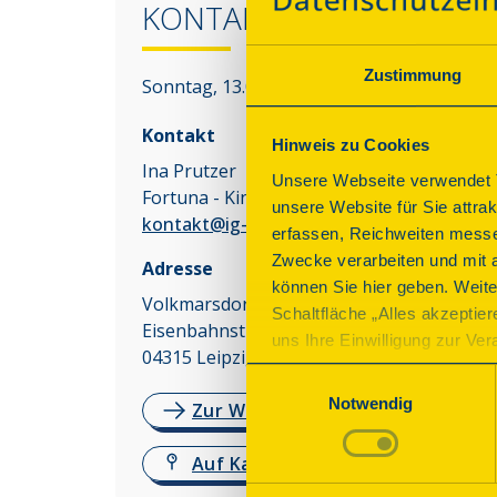
KONTAKT
Zustimmung
Sonntag, 13.09.2026 14:00 - 20:00 Uhr
Kontakt
Hinweis zu Cookies
Ina Prutzer
Unsere Webseite verwendet T
Fortuna - Kino der Jugend e.V.
unsere Website für Sie attra
kontakt@ig-fortuna.de
erfassen, Reichweiten messe
Zwecke verarbeiten und mit 
Adresse
können Sie hier geben. Weite
Volkmarsdorf
Schaltfläche „Alles akzeptie
Eisenbahnstr. 162
uns Ihre Einwilligung zur Vera
04315
Leipzig
des Onlineangebots nicht erf
Einwilligungsauswahl
mit „Speichern“ bestätigen, 
Notwendig
Zur Website
Betrieb der Webseite erforder
Auf Karte anzeigen
Mehr Informationen finden Si