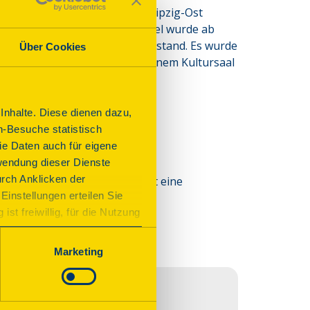
or stillgelegten Gasanstalt Leipzig-Ost 
ufront mit großem Staffelgiebel wurde ab 
befindet sich seitdem im Leerstand. Es wurde 
Über Cookies
bewahrt und soll wieder zu einem Kultursaal 
nhalte. Diese dienen dazu,
n-Besuche statistisch
e Daten auch für eigene
wendung dieser Dienste
urch Anklicken der
eine Türen. Die Gäste erwartet eine
Einstellungen erteilen Sie
durch das Gebäude.
st freiwillig, für die Nutzung
n. Wenn Sie das Consent Tool
chnisch notwendig und für den
Marketing