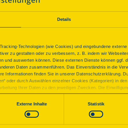
1928 wurden die Fortuna-Lichtspiele in der drei Jahre zuv
eröffnet. Das Haus mit der im Art Déco gestalteten Scha
1946 als Kino der Jugend bekannt, 1987 geschlossen und 
Details
von der Interessengemeinschaft Fortuna vor dem Abriss 
im Leipziger Osten werden.
racking-Technologien (wie Cookies) und eingebundene externe I
ktiver zu gestalten oder zu verbessern, z. B. indem wir Webseite
Programm
n und auswerten können. Diese externen Dienste können ggf. di
anderen Daten zusammenführen. Das Einverständnis in die Ver
re Informationen finden Sie in unserer Datenschutzerklärung. D
Das ehemalige „Kino der Jugend“ öffnet am 13.09.2026 s
ren“ oder durch Auswählen einzelner Cookies (Kategorien) in den 
Ausstellung zur Geschichte des Hauses und Rundgänge 
rbeitung Ihrer Daten zu den jeweiligen Zwecken. Die Einwilligung i
orderlich und kann jederzeit aktualisiert oder widerrufen werde
Anbindung ÖPNV
werden nur essenzielle Cookies auf der Webseite gesetzt, die te
Externe Inhalte
Statistik
lich sind.
Führung
e in unserer
Datenschutzerklärung
.