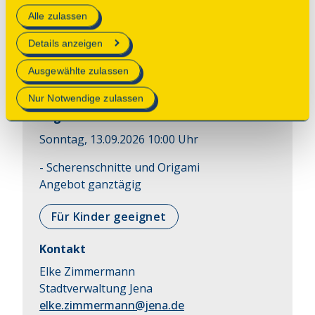
Alle zulassen
technisch notwendig und für den Betrieb der Webseite
erforderlich sind.
Details anzeigen
Interaktiv
Mehr Informationen finden Sie in unserer
Ausgewählte zulassen
Ewig jung ist nur die Phantasie
Datenschutzerklärung
.
Nur Notwendige zulassen
Beginn
Sonntag, 13.09.2026 10:00 Uhr
- Scherenschnitte und Origami 

Angebot ganztägig
Für Kinder geeignet
Kontakt
Elke Zimmermann
Stadtverwaltung Jena
elke.zimmermann@jena.de