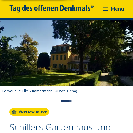
Menü
Fotoquelle:
Elke Zimmermann (UDSchB Jena)
Öffentliche Bauten
Schillers Gartenhaus und