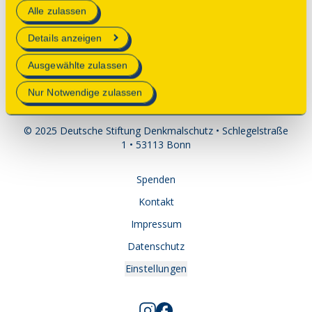
Alle zulassen
technisch notwendig und für den Betrieb der Webseite
Hinweise
erforderlich sind.
Details anzeigen
Zugang ist nicht barrierefrei.
Mehr Informationen finden Sie in unserer
Ausgewählte zulassen
Datenschutzerklärung
.
Nur Notwendige zulassen
© 2025 Deutsche Stiftung Denkmalschutz • Schlegelstraße
1 • 53113 Bonn
Spenden
Kontakt
Impressum
Datenschutz
Einstellungen