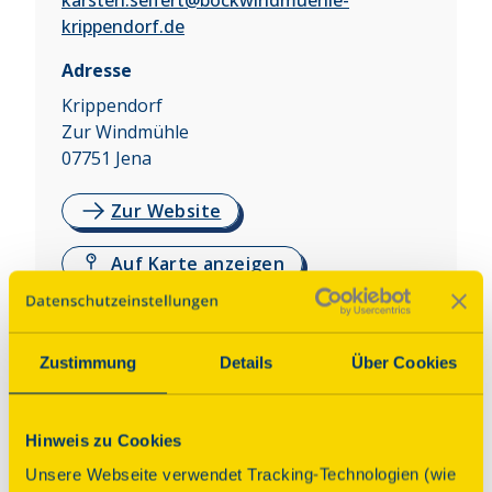
karsten.seifert@bockwindmuehle-
krippendorf.de
Adresse
Krippendorf
Zur Windmühle
07751
Jena
Zur Website
Auf Karte anzeigen
Über dieses Denkmal
Zustimmung
Details
Über Cookies
Die historische Mühle wurde 1738-42 erbaut. Bis 
1983 wurde sie von Werner Westermann 
Hinweis zu Cookies
vollständig restauriert (inkl. der Jalousieflügel und 
der kompletten und funktionsfähigen 
Unsere Webseite verwendet Tracking-Technologien (wie