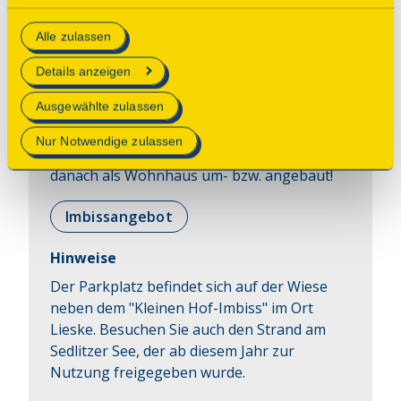
Sonntag, 13.09.2026 16:00 Uhr
essenzielle Cookies auf der Webseite gesetzt, die
Alle zulassen
technisch notwendig und für den Betrieb der Webseite
Ein Wunder, dass dieses ab 1716 erbaute 
erforderlich sind.
Haus noch an Ort und Stelle steht! Sie 
Details anzeigen
erfahren von der besonderen Bauweise 
Mehr Informationen finden Sie in unserer
Ausgewählte zulassen
dieses Schrolzhauses und wie Tante Anna 
Datenschutzerklärung
.
bis 1983 die Räume genutzt hat! Es war die 
Nur Notwendige zulassen
erste Schule des Ortes und wurde kurz 
danach als Wohnhaus um- bzw. angebaut!
Imbissangebot
Hinweise
Der Parkplatz befindet sich auf der Wiese
neben dem "Kleinen Hof-Imbiss" im Ort
Lieske. Besuchen Sie auch den Strand am
Sedlitzer See, der ab diesem Jahr zur
Nutzung freigegeben wurde.