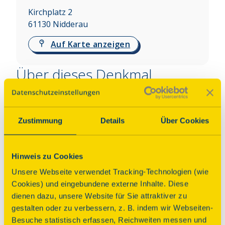
Kirchplatz 2
61130
Nidderau
Auf Karte anzeigen
Über dieses Denkmal
Der Barockbau wurde 1717 unmittelbar neben der 
Stiftskirche errichtet. Eine zweiläufige Freitreppe 
Zustimmung
Details
Über Cookies
führt zur aufwendig gestalteten Haustür und in die 
Eingangshalle im Hochparterre. Das Erdgeschoss 
besteht aus Bruchsandstein, das Obergeschoss 
Hinweis zu Cookies
wurde in Fachwerkbauweise errichtet; die Fassade 
Unsere Webseite verwendet Tracking-Technologien (wie
ist seit der Bauzeit verputzt. Seit 1968 wird das 
Cookies) und eingebundene externe Inhalte. Diese
Gebäude nicht mehr als Pfarrhaus genutzt. Von 
dienen dazu, unsere Website für Sie attraktiver zu
2014 bis 2018 erfolgte eine umfassende 
gestalten oder zu verbessern, z. B. indem wir Webseiten-
Restaurierung von Innen- und Außenbereichen. 
Besuche statistisch erfassen, Reichweiten messen und