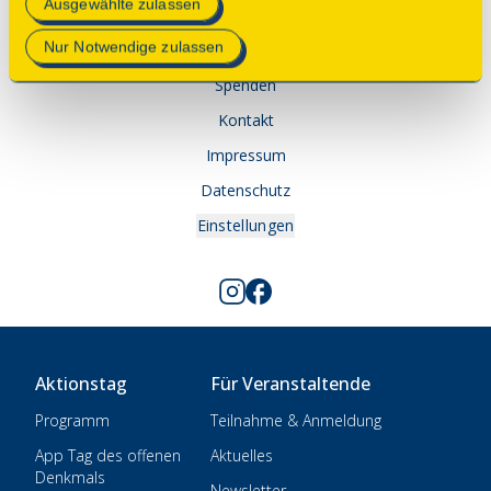
Ausgewählte zulassen
© 2025 Deutsche Stiftung Denkmalschutz • Schlegelstraße
Datenschutzerklärung
.
1 • 53113 Bonn
Nur Notwendige zulassen
Spenden
Kontakt
Impressum
Datenschutz
Einstellungen
Aktionstag
Für Veranstaltende
Programm
Teilnahme & Anmeldung
App Tag des offenen
Aktuelles
Denkmals
Newsletter