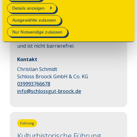
Wintergarten am Südgiebel des Schlosses -
erforderlich sind.
Details anzeigen
mit Mittagstisch, Kaffee, Kuchen und
herzhaften Speisen.
Mehr Informationen finden Sie in unserer
Ausgewählte zulassen
Datenschutzerklärung
.
Hinweis: Der Zugang zum Schloss erfolgt
Nur Notwendige zulassen
über die Gartenterrasse auf der Parkseite
und ist nicht barrierefrei.
Kontakt
Christian Schmidt
Schloss Broock GmbH & Co. KG
039993766678
info@schlossgut-broock.de
Führung
Kulturhistorische Führung