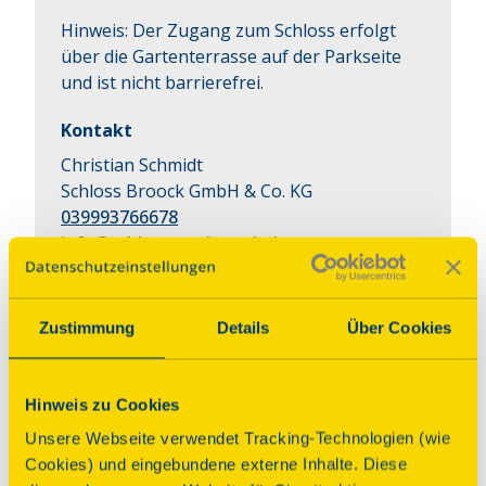
Hinweis: Der Zugang zum Schloss erfolgt
über die Gartenterrasse auf der Parkseite
und ist nicht barrierefrei.
Kontakt
Christian Schmidt
Schloss Broock GmbH & Co. KG
039993766678
info@schlossgut-broock.de
Zustimmung
Details
Über Cookies
Führung
Führungen über die
Hinweis zu Cookies
Schlossbaustelle
Unsere Webseite verwendet Tracking-Technologien (wie
Cookies) und eingebundene externe Inhalte. Diese