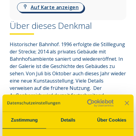
Auf Karte anzeigen
Über dieses Denkmal
Historischer Bahnhof. 1996 erfolgte die Stilllegung 
der Strecke; 2014 als privates Gebäude mit 
Bahnhofsambiente saniert und wiedereröffnet. In 
der Galerie ist die Geschichte des Gebäudes zu 
sehen. Von Juli bis Oktober auch dieses Jahr wieder 
eine neue Kunstausstellung. Viele Details 
verweisen auf die frühere Nutzung.  Der 
Außenbereich wird derzeit fortschreitend 
umfassend erneuert, es gibt einen Waggon, eine 
alte Lok und viele eisenbahntechnische Details 
entsprechend den früheren Gegebenheiten zu 
Zustimmung
Details
Über Cookies
besichtigen.