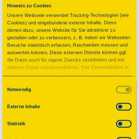
Parkplatz
Hinweis zu Cookies
Unsere Webseite verwendet Tracking-Technologien (wie
Cookies) und eingebundene externe Inhalte. Diese
Programm
dienen dazu, unsere Website für Sie attraktiver zu
gestalten oder zu verbessern, z. B. indem wir Webseiten-
Besuche statistisch erfassen, Reichweiten messen und
auswerten können. Diese externen Dienste können ggf.
Führung
die Daten auch für eigene Zwecke verarbeiten und mit
Eisenbahngeschichte und
anderen Daten zusammenführen. Das Einverständnis in
Kunst
die Verwendung dieser Dienste können Sie hier geben.
Weitere Informationen finden Sie in
Einwilligungsauswahl
Notwendig
unserer Datenschutzerklärung. Durch Anklicken der
Beginn
Schaltfläche „Alles akzeptieren“ oder durch Auswählen
Sonntag, 13.09.2026 10:00 Uhr
einzelner Cookies (Kategorien) in
Externe Inhalte
den Einstellungen erteilen Sie uns Ihre Einwilligung zur
Imbissangebot
Verarbeitung Ihrer Daten zu den jeweiligen Zwecken. Die
Statistik
Einwilligung ist freiwillig, für die Nutzung des
Anmeldung
Onlineangebots nicht erforderlich und kann jederzeit