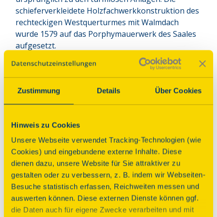
schieferverkleidete Holzfachwerkkonstruktion des 
rechteckigen Westquerturmes mit Walmdach 
wurde 1579 auf das Porphymauerwerk des Saales 
aufgesetzt.
Programm
Zustimmung
Details
Über Cookies
Im Rahmen des Netzwerks der Denkmale in
Krosigk bieten wir den Besucher-/innen einen
Hinweis zu Cookies
infrastrukturellen Besuch unseres Ortes mit
Burgturm, Wassermühle und Bokwindmühle an.
Unsere Webseite verwendet Tracking-Technologien (wie
Die Kirche ist zur Besichtigung geöffnet und es
Cookies) und eingebundene externe Inhalte. Diese
finden eine Führung sowie ein Mitsingkonzert mit
dienen dazu, unsere Website für Sie attraktiver zu
dem Niemberger Mundharmonika-Spielkreis statt.
gestalten oder zu verbessern, z. B. indem wir Webseiten-
Besuche statistisch erfassen, Reichweiten messen und
auswerten können. Diese externen Dienste können ggf.
Parkplatz
Anbindung ÖPNV
die Daten auch für eigene Zwecke verarbeiten und mit