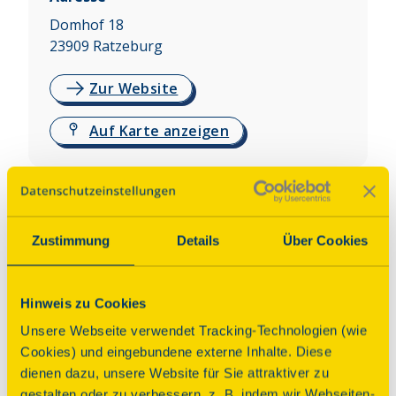
Domhof 18
23909
Ratzeburg
Zur Website
Auf Karte anzeigen
Über dieses Denkmal
Spätromanische Backsteinbasilika, Bauzeit ca. 
Zustimmung
Details
Über Cookies
1165-1225. Turm mit Firstwalmdach, nach Brand 
1895 erneuert, sechs Bronzeglocken von 2001. 
Ausstattung der Kirche wesentlich nach 1574, 
Hinweis zu Cookies
Kloster mit Kreuzgang und Innenhof, 
Unsere Webseite verwendet Tracking-Technologien (wie
Prämonstratenserstift, Bauzeit um 1250, im 
Cookies) und eingebundene externe Inhalte. Diese
nördlichen Kreuzgang Wandmalereien um 1400. 
dienen dazu, unsere Website für Sie attraktiver zu
Bischofsherberge aus dem 13. Jh. direkt neben 
gestalten oder zu verbessern, z. B. indem wir Webseiten-