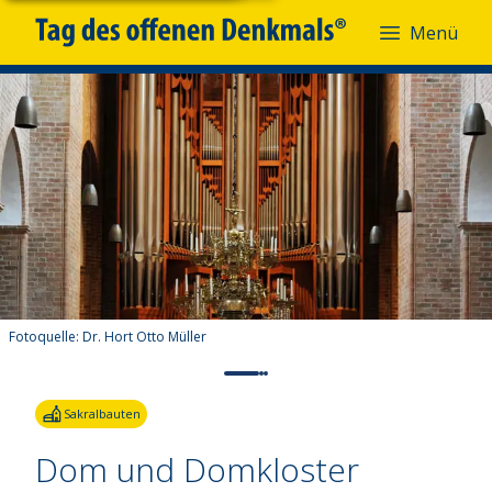
Menü
Fotoquelle:
Dr. Hort Otto Müller
Sakralbauten
Dom und Domkloster