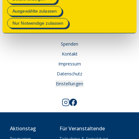
Mehr Informationen finden Sie in unserer
Ausgewählte zulassen
Datenschutzerklärung
.
© 2025 Deutsche Stiftung Denkmalschutz • Schlegelstraße
Nur Notwendige zulassen
1 • 53113 Bonn
Spenden
Kontakt
Impressum
Datenschutz
Einstellungen
Aktionstag
Für Veranstaltende
Programm
Teilnahme & Anmeldung