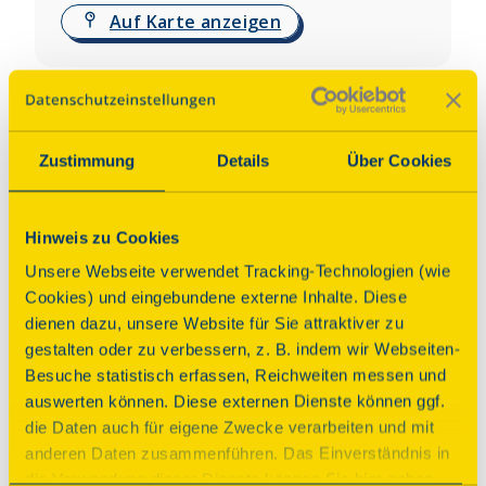
Auf Karte anzeigen
Über dieses Denkmal
Denkmal für den französischen General Jean Victor 
Zustimmung
Details
Über Cookies
Moreau, der an der Seite des Zaren Alexander II. 
gegen Napoleon kämpfen wollte. Am 27. August 
1813 wurde er an dieser Stelle schwer verwundet 
Hinweis zu Cookies
und verstarb daraufhin in Laun. Seine Gebeine sind 
Unsere Webseite verwendet Tracking-Technologien (wie
hier in einer Urne unter dem Denkmal, sein Körper 
Cookies) und eingebundene externe Inhalte. Diese
in der Krypta der St. Katharinen-Kathedrale zu St. 
dienen dazu, unsere Website für Sie attraktiver zu
Petersburg beigesetzt.
gestalten oder zu verbessern, z. B. indem wir Webseiten-
Besuche statistisch erfassen, Reichweiten messen und
Programm
auswerten können. Diese externen Dienste können ggf.
die Daten auch für eigene Zwecke verarbeiten und mit
anderen Daten zusammenführen. Das Einverständnis in
Nach Bedarf erklärt während dieser Zeit
die Verwendung dieser Dienste können Sie hier geben.