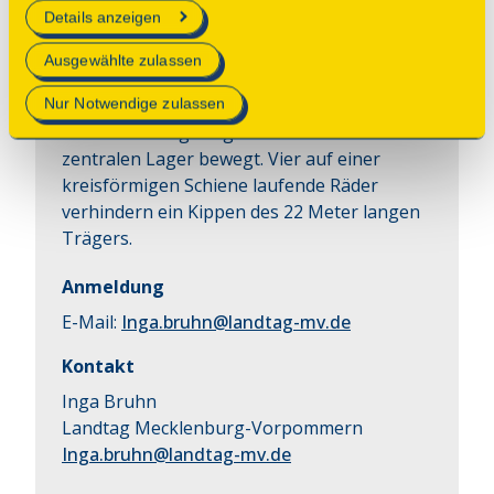
durch die um 90° drehbare Brücke, um 
erforderlich sind.
Details anzeigen
Lastkähnen den Zugang zum Umschlagplatz 
am Burgsee zu erleichtern. Noch heute 
Mehr Informationen finden Sie in unserer
Ausgewählte zulassen
bewegt ein Wärter die Brücke per Hand 
Datenschutzerklärung
.
mitttels Kurbel: Der Brückenträger wird aus 
Nur Notwendige zulassen
seinen Ruhelagern gehoben und auf dem 
zentralen Lager bewegt. Vier auf einer 
kreisförmigen Schiene laufende Räder 
verhindern ein Kippen des 22 Meter langen 
Trägers.
Anmeldung
E-Mail:
Inga.bruhn@landtag-mv.de
Kontakt
Inga Bruhn
Landtag Mecklenburg-Vorpommern
Inga.bruhn@landtag-mv.de