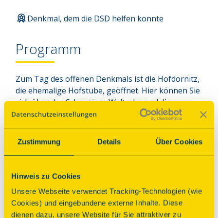
Denkmal, dem die DSD helfen konnte
Programm
Zum Tag des offenen Denkmals ist die Hofdornitz,
die ehemalige Hofstube, geöffnet. Hier können Sie
sich über das Schweriner Welterbe und die
Geschichte des Schweriner Schlosses informieren.
Vor Ort können Sie sich für kostenfreie Führungen
zur Nordbastion oder in den Medaillon- und
Zustimmung
Details
Über Cookies
Weinlaubsaal anmelden (Teilnehmerzahl begrenzt,
letzte Führung startet um 14:30 Uhr). Ein
besonderes Highlight wird die beliebte Öffnung
Hinweis zu Cookies
der historischen Drehbrücke sein - ein technisches
Unsere Webseite verwendet Tracking-Technologien (wie
Denkmal aus dem 19. Jahrhundert, das nach wie
Cookies) und eingebundene externe Inhalte. Diese
vor mit Muskelkraft in Bewegung gesetzt wird.
dienen dazu, unsere Website für Sie attraktiver zu