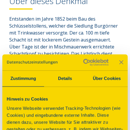
Über dieses Denkmal
Entstanden im Jahre 1852 beim Bau des 
Schlüsselstollens, welcher die Siedlung Burgörner 
mit Trinkwasser versorgte. Der ca. 100 m tiefe 
Schacht ist mit lockerem Gestein ausgemauert. 
Über Tage ist der in Mischmauerwerk errichtete 
Schachtkopf zu besichtigen. Das Lichtloch dient 
heute als Wetterschacht und ist damit einer der 
letzten seiner Art im Mansfelder Revier. Heute wird 
das Lichtloch 24 museal durch das benachbarte 
Zustimmung
Details
Über Cookies
Mansfeld-Museum genutzt.
Programm
Hinweis zu Cookies
Unsere Webseite verwendet Tracking-Technologien (wie
Cookies) und eingebundene externe Inhalte. Diese
dienen dazu, unsere Website für Sie attraktiver zu
Führung
gestalten oder zu verbessern, z. B. indem wir Webseiten-