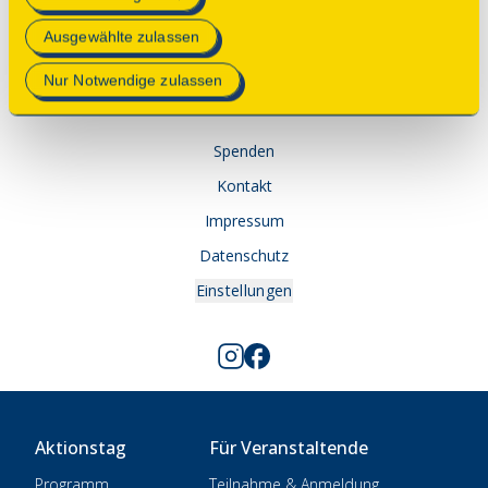
Mehr Informationen finden Sie in unserer
Ausgewählte zulassen
Datenschutzerklärung
.
© 2025 Deutsche Stiftung Denkmalschutz • Schlegelstraße
Nur Notwendige zulassen
1 • 53113 Bonn
Spenden
Kontakt
Impressum
Datenschutz
Einstellungen
Aktionstag
Für Veranstaltende
Programm
Teilnahme & Anmeldung