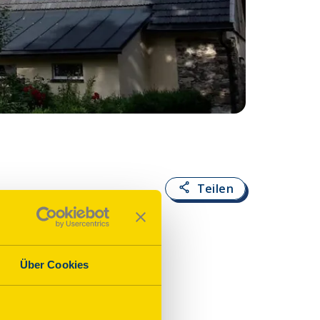
Fotoquelle:
Ines A
Teilen
Über Cookies