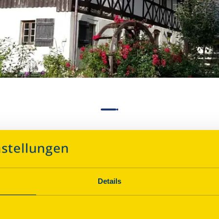
nstallhaus
Details
Über dieses Denkmal