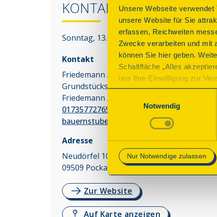
KONTAKT
Unsere Webseite verwendet T
unsere Website für Sie attra
erfassen, Reichweiten messe
Sonntag, 13.09.2026 11:00 - 17:00 Uhr
Zwecke verarbeiten und mit 
können Sie hier geben. Weite
Kontakt
Schaltfläche „Alles akzeptie
Friedemann Arnold
uns Ihre Einwilligung zur Vera
Grundstücksgemeinschaft Ines und
des Onlineangebots nicht erf
Einwilligungsauswahl
Friedemann Arnold
mit „Speichern“ bestätigen, 
Notwendig
01735772765
Betrieb der Webseite erforder
bauernstube.forchheim@web.de
Mehr Informationen finden Si
Adresse
Neudörfel 10
Nur Notwendige zulassen
09509
Pockau
Zur Website
Auf Karte anzeigen