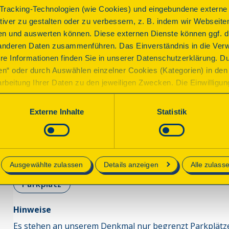
Das vermutlich Anfang des 17. Jhs. errichtete und zu Beg
racking-Technologien (wie Cookies) und eingebundene externe I
eines landwirtschaftlichen Anwesens wurde gemeinsam
ktiver zu gestalten oder zu verbessern, z. B. indem wir Webseite
Fachwerkausbauten, neu belebt. Es wird eine neue Nutzun
n und auswerten können. Diese externen Dienste können ggf. di
Denkmals sichert und andererseits die Bedürfnisse ein
anderen Daten zusammenführen. Das Einverständnis in die Ver
re Informationen finden Sie in unserer Datenschutzerklärung. D
ren“ oder durch Auswählen einzelner Cookies (Kategorien) in den 
rbeitung Ihrer Daten zu den jeweiligen Zwecken. Die Einwilligung i
Programm
orderlich und kann jederzeit aktualisiert oder widerrufen werde
werden nur essenzielle Cookies auf der Webseite gesetzt, die te
Externe Inhalte
Statistik
lich sind.
Entdecken sie bei einer Führung unser liebevoll saniert
einladen zu
e in unserer
Datenschutzerklärung
.
Kaffee und Kuchen, Flammkuchen, Buttermilchgetzen u
Wurzelbrot aus dem Holzbackofen.
Ausgewählte zulassen
Details anzeigen
Alle zulass
Parkplatz
Hinweise
Es stehen an unserem Denkmal nur begrenzt Parkplätze