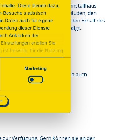
inn des 20. Jhs. erweiterte Wohnstallhaus 
nhalte. Diese dienen dazu,
 mit den erhaltenen Nebengebäuden, den 
n-Besuche statistisch
g präsentiert, die einerseits den Erhalt des 
e Daten auch für eigene
er zeitgemäßen Nutzung befriedigt.
wendung dieser Dienste
urch Anklicken der
Einstellungen erteilen Sie
st freiwillig, für die Nutzung
n. Wenn Sie das Consent Tool
chnisch notwendig und für den
Marketing
es Fachwerkhaus. Lassen sie sich auch
nd
en
 zur Verfügung. Gern können sie an der