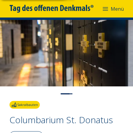
Menü
Fotoquelle:
Martin Stockberg
Sakralbauten
Columbarium St. Donatus