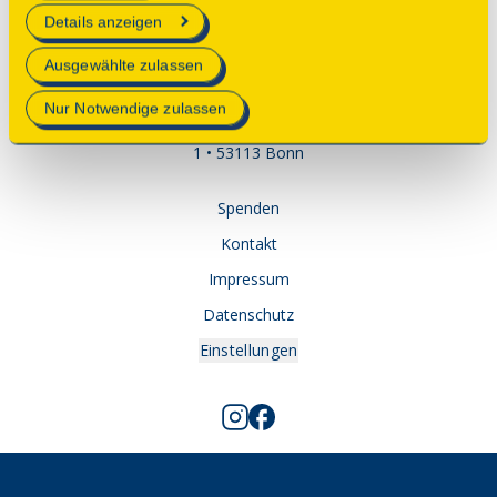
erforderlich sind.
Details anzeigen
Mehr Informationen finden Sie in unserer
Ausgewählte zulassen
Datenschutzerklärung
.
Nur Notwendige zulassen
© 2025 Deutsche Stiftung Denkmalschutz • Schlegelstraße
1 • 53113 Bonn
Spenden
Kontakt
Impressum
Datenschutz
Einstellungen