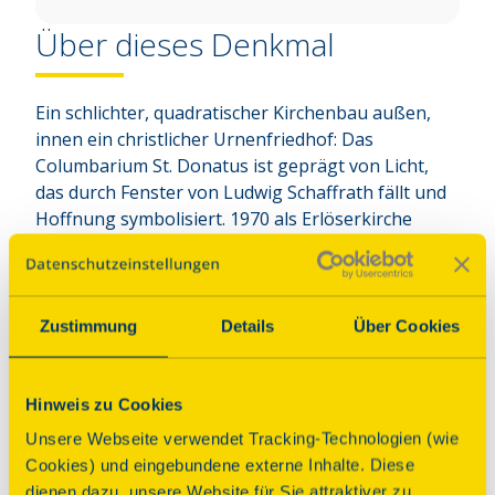
Über dieses Denkmal
Ein schlichter, quadratischer Kirchenbau außen, 
innen ein christlicher Urnenfriedhof: Das 
Columbarium St. Donatus ist geprägt von Licht, 
das durch Fenster von Ludwig Schaffrath fällt und 
Hoffnung symbolisiert. 1970 als Erlöserkirche 
geweiht, wurde es 2015 zum Columbarium 
umgebaut. Seit 2016 dient es als Begräbnisstätte 
für Urnen. Vergoldete Grabplatten reflektieren das 
Licht und lenken den Blick auf die Namen der 
Zustimmung
Details
Über Cookies
Verstorbenen.
Hinweis zu Cookies
Programm
Unsere Webseite verwendet Tracking-Technologien (wie
Cookies) und eingebundene externe Inhalte. Diese
Führung um 12:00 Uhr durch das Columbarium mit
dienen dazu, unsere Website für Sie attraktiver zu