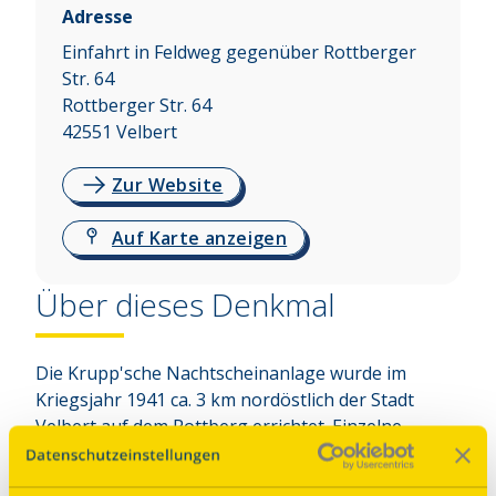
Adresse
Einfahrt in Feldweg gegenüber Rottberger
Str. 64
Rottberger Str. 64
42551
Velbert
Zur Website
Auf Karte anzeigen
Über dieses Denkmal
Die Krupp'sche Nachtscheinanlage wurde im 
Kriegsjahr 1941 ca. 3 km nordöstlich der Stadt 
Velbert auf dem Rottberg errichtet. Einzelne 
Anlagenteile dehnten sich bis in das Asbachtal und 
in angrenzendes Essener Gebiet aus. Die Anlage 