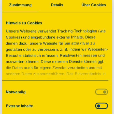
war eine mit einfachsten Mitteln errichtete 
Zustimmung
Details
Über Cookies
Attrappe der Krupp'schen Gussstahlfabrik in 
Essen. Sie sollte Bombenangriffe auf das ca. 10 km 
entfernt liegende Gussstahlwerk in Essen 
Hinweis zu Cookies
abhalten, was 1941-43 auch weitestgehend gelang.
Unsere Webseite verwendet Tracking-Technologien (wie
Cookies) und eingebundene externe Inhalte. Diese
Programm
dienen dazu, unsere Website für Sie attraktiver zu
gestalten oder zu verbessern, z. B. indem wir Webseiten-
Besuche statistisch erfassen, Reichweiten messen und
Die Besuchenden können mit einem
auswerten können. Diese externen Dienste können ggf.
entsprechenden Hand-Out die Exponate im
die Daten auch für eigene Zwecke verarbeiten und mit
Außengelände und auch den Leitbunker selbst
anderen Daten zusammenführen. Das Einverständnis in
besichtigen. Es werden diverse Kurzvorträge
die Verwendung dieser Dienste können Sie hier geben.
angeboten, zudem werden gerne Fragen
Weitere Informationen finden Sie in
Einwilligungsauswahl
beantwortet. Ein Bücher-/ Informationsstand
Notwendig
unserer Datenschutzerklärung. Durch Anklicken der
rundet das Programm ab.
Schaltfläche „Alles akzeptieren“ oder durch Auswählen
einzelner Cookies (Kategorien) in
Externe Inhalte
Parkplatz
den Einstellungen erteilen Sie uns Ihre Einwilligung zur