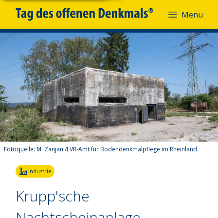
Menü
Fotoquelle:
M. Zanjani/LVR-Amt für Bodendenkmalpflege im Rheinland
Industrie
Krupp'sche
Nachtscheinanlage