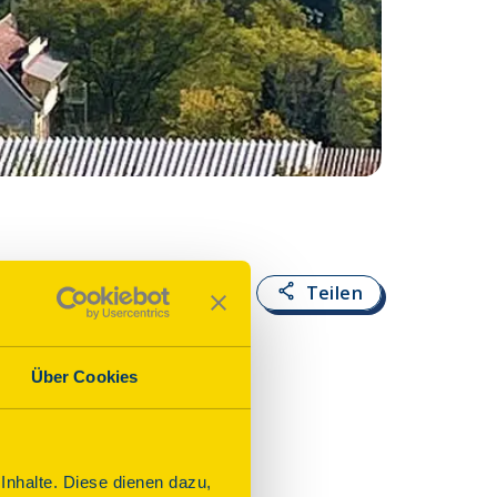
Fotoquelle:
Kersti
Teilen
Über Cookies
nhalte. Diese dienen dazu,