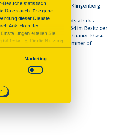
n-Besuche statistisch
 im 14. Jh. durch die Herren von Klingenberg 
e Daten auch für eigene
ossen im Jahr 1499 ließ die 
wendung dieser Dienste
loss als repräsentativen Amtssitz des 
urch Anklicken der
ezirksamts Blumenfeld, ab 1864 im Besitz der 
Einstellungen erteilen Sie
er Spitalverein gegründet. Nach einer Phase 
st freiwillig, für die Nutzung
021 im Rahmen des Projekts „Summer of 
n. Wenn Sie das Consent Tool
chnisch notwendig und für den
Marketing
en