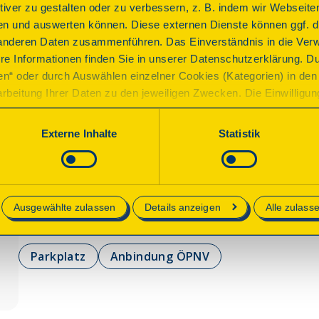
ktiver zu gestalten oder zu verbessern, z. B. indem wir Webseite
Im 11. Jh. entstand an dieser Stelle eine Burganlage, die
n und auswerten können. Diese externen Dienste können ggf. di
erweitert wurde. Nach ihrer Zerstörung durch die Eidgen
anderen Daten zusammenführen. Das Einverständnis in die Ver
Deutschordenskommende Mainau ab 1511 das heutige Sch
re Informationen finden Sie in unserer Datenschutzerklärung. D
Mainauer Obervogts errichten. Ab 1806 war es Sitz des B
ren“ oder durch Auswählen einzelner Cookies (Kategorien) in den 
Freiburger Kurie Kindererziehungsanstalt. 1876 wurde d
rbeitung Ihrer Daten zu den jeweiligen Zwecken. Die Einwilligung i
ohne Nutzung von 2015-21 wird das Schloss seit Juni 2
orderlich und kann jederzeit aktualisiert oder widerrufen werde
Pioneers“ genutzt.
werden nur essenzielle Cookies auf der Webseite gesetzt, die te
Externe Inhalte
Statistik
lich sind.
Programm
e in unserer
Datenschutzerklärung
.
Ausgewählte zulassen
Details anzeigen
Alle zulass
Live-Musik; Kaffee- und Kuchen; Schlossführungen.
Parkplatz
Anbindung ÖPNV