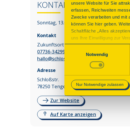
KONTAKT
unsere Website für Sie attra
erfassen, Reichweiten messe
Zwecke verarbeiten und mit 
Sonntag, 13.09.2026 11:00 - 17:00 Uhr
können Sie hier geben. Weite
Schaltfläche „Alles akzeptie
Kontakt
uns Ihre Einwilligung zur Vera
Zukunftsort Schloss Blumenfeld GmbH
des Onlineangebots nicht erf
Einwilligungsauswahl
07736-3429900
mit „Speichern“ bestätigen, 
Notwendig
hallo@schloss-blumenfeld.de
Betrieb der Webseite erforder
Adresse
Mehr Informationen finden Si
Schloßstr.
Nur Notwendige zulassen
78250
Tengen
Zur Website
Auf Karte anzeigen