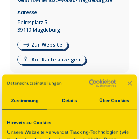
kerstin.willenius@wobau-magdeburg.de
Adresse
Beimsplatz 5
39110
Magdeburg
Zur Website
Auf Karte anzeigen
Über dieses Denkmal
Die Hermann‐Beims-Siedlung in Magdeburg ist ein 
Zustimmung
Details
Über Cookies
beeindruckendes Zeugnis des Neuen Bauens. 
Entstanden in den 1920er Jahren auf Grundlage 
des von Bruno Taut erarbeiteten 
Hinweis zu Cookies
Generalsiedlungsplans, überzeugt die Siedlung 
Unsere Webseite verwendet Tracking-Technologien (wie
durch klare Linien, moderne Formen und ein 