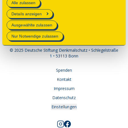
Parkplätze: öffentlich und kostenfrei
Alle zulassen
technisch notwendig und für den Betrieb der Webseite
erforderlich sind.
ÖPNV: Straßenbahn, Haltestelle Eisnerstr.
Details anzeigen
Mehr Informationen finden Sie in unserer
Ausgewählte zulassen
Datenschutzerklärung
.
Nur Notwendige zulassen
© 2025 Deutsche Stiftung Denkmalschutz • Schlegelstraße
1 • 53113 Bonn
Spenden
Kontakt
Impressum
Datenschutz
Einstellungen