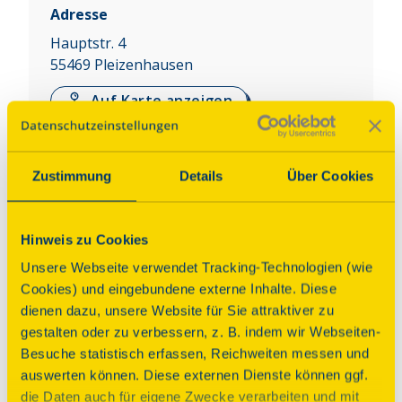
Adresse
Hauptstr. 4
55469
Pleizenhausen
Auf Karte anzeigen
Über dieses Denkmal
Zustimmung
Details
Über Cookies
Die 1772 erbaute Kirche ist ein dreiseitig 
geschlossener Saalbau mit Dachreiter. In den 
Hinweis zu Cookies
Aufsätzen des Hochaltars und im Seitenaltar 
Unsere Webseite verwendet Tracking-Technologien (wie
befinden sich Gemälde von Anton Schmitz aus Zell 
Cookies) und eingebundene externe Inhalte. Diese
von 1776 mit dem Heiligen Wendelin als Abt von 
dienen dazu, unsere Website für Sie attraktiver zu
Tholey, als Schutzherr über Flur und Vieh und als 
gestalten oder zu verbessern, z. B. indem wir Webseiten-
Pestpatron. Die Mensaverkleidung ist bunt bemalt. 
Besuche statistisch erfassen, Reichweiten messen und
Die Kanzel steht auf der linken Seite. Die bunten 
auswerten können. Diese externen Dienste können ggf.
Glasfenster stellen Kreuzigung, Kreuzabnahme, St. 
die Daten auch für eigene Zwecke verarbeiten und mit