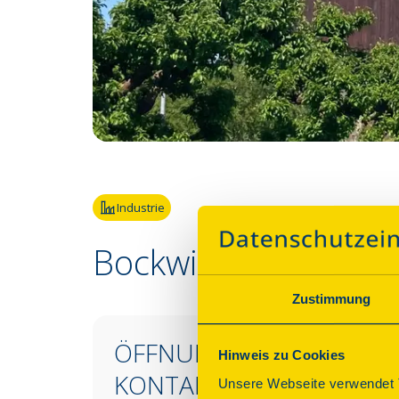
Fotoquelle:
Martin Weidemeier
Industrie
Bockwindmühle Eld
Zustimmung
ÖFFNUNGSZEITEN &
Hinweis zu Cookies
KONTAKT
Unsere Webseite verwendet T