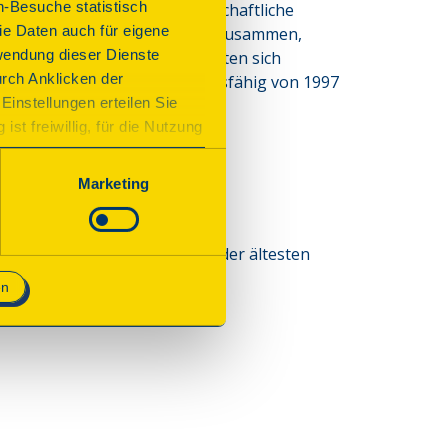
n-Besuche statistisch
utzung wurde 1933 die wirtschaftliche 
e Daten auch für eigene
06.1972 altersschwach in sich zusammen, 
wendung dieser Dienste
 Die Eldenaer Bürger wünschten sich 
urch Anklicken der
 Originalplänen und funktionsfähig von 1997 
Einstellungen erteilen Sie
st freiwillig, für die Nutzung
n. Wenn Sie das Consent Tool
chnisch notwendig und für den
Marketing
 Standorts in Eldena - einem der ältesten
en