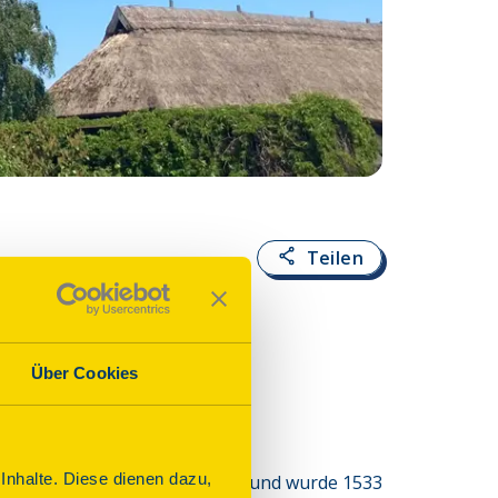
Fotoquelle:
Marti
Teilen
Über Cookies
nhalte. Diese dienen dazu,
hlen entlang der Ostseeküste und wurde 1533 