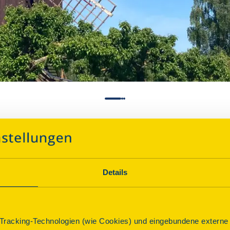
ena
Details
Über dieses Denkmal
racking-Technologien (wie Cookies) und eingebundene externe I
Die Bockwindmühle Eldena ist eine der ältesten Windmü