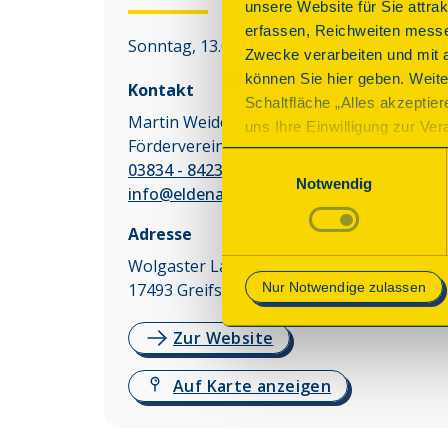
unsere Website für Sie attra
erfassen, Reichweiten messe
Sonntag, 13.09.2026 10:00 - 14:00 Uhr
Zwecke verarbeiten und mit 
können Sie hier geben. Weite
Kontakt
Schaltfläche „Alles akzeptie
Martin Weidemeier
uns Ihre Einwilligung zur Vera
Förderverein Eldenaer Mühle e.V.
des Onlineangebots nicht erf
Einwilligungsauswahl
03834 - 842380
mit „Speichern“ bestätigen, 
Notwendig
info@eldenaer-muehle.de
Betrieb der Webseite erforder
Adresse
Mehr Informationen finden Si
Wolgaster Landstr. 5
Nur Notwendige zulassen
17493
Greifswald
Zur Website
Auf Karte anzeigen