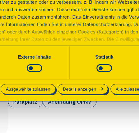
ktiver zu gestalten oder zu verbessern, z. B. indem wir Webseite
erstmals urkundlich erwähnt. Nach jahrhundertelanger N
n und auswerten können. Diese externen Dienste können ggf. di
Nutzung eingestellt. Die Mühle verfiel und brach am 16.
anderen Daten zusammenführen. Das Einverständnis in die Ver
woraufhin sich der Storch auf dem Hausbaum niederließ.
re Informationen finden Sie in unserer Datenschutzerklärung. D
dennoch "ihre" Mühle zurück und bauten diese nach den
ren“ oder durch Auswählen einzelner Cookies (Kategorien) in den 
bis 2004 wieder auf.
rbeitung Ihrer Daten zu den jeweiligen Zwecken. Die Einwilligung i
orderlich und kann jederzeit aktualisiert oder widerrufen werde
werden nur essenzielle Cookies auf der Webseite gesetzt, die te
Programm
Externe Inhalte
Statistik
lich sind.
e in unserer
Datenschutzerklärung
.
Führungen durch die Mühle mit historischen Notizen des
Windmühlenstandorte der Ostsee.
Ausgewählte zulassen
Details anzeigen
Alle zulass
Parkplatz
Anbindung ÖPNV