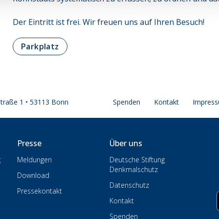
Der Eintritt ist frei. Wir freuen uns auf Ihren Besuch!
Parkplatz
straße 1 • 53113 Bonn
Spenden
Kontakt
Impres
Presse
Über uns
g
Meldungen
Deutsche Stiftung
Denkmalschutz
Download
Datenschutz
Pressekontakt
Kontakt
Spenden