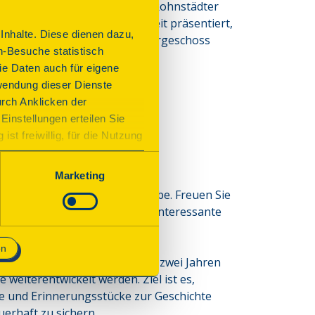
it 1986 beherbergt es die „Rohnstädter 
der Keltenzeit bis zur Neuzeit präsentiert, 
nhalte. Diese dienen dazu,
iv der „Weiltalbahn“. Im Untergeschoss 
n-Besuche statistisch
e Daten auch für eigene
wendung dieser Dienste
urch Anklicken der
Einstellungen erteilen Sie
st freiwillig, für die Nutzung
n. Wenn Sie das Consent Tool
serer Heimatstube!
chnisch notwendig und für den
Marketing
decken Sie unsere Heimatstube. Freuen Sie
orischen Backraum sowie eine interessante
en
es Vereins. In den kommenden zwei Jahren
weiterentwickelt werden. Ziel ist es,
e und Erinnerungsstücke zur Geschichte
erhaft zu sichern.