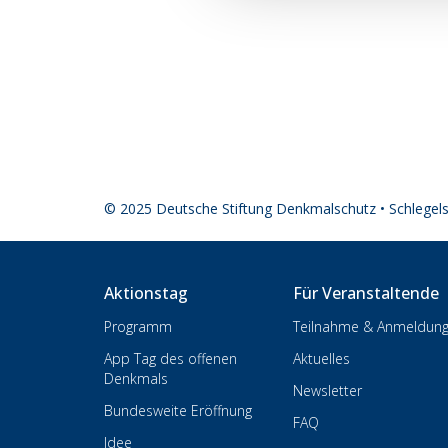
© 2025 Deutsche Stiftung Denkmalschutz • Schlegel
Aktionstag
Für Veranstaltende
Programm
Teilnahme & Anmeldun
App Tag des offenen
Aktuelles
Denkmals
Newsletter
Bundesweite Eröffnung
FAQ
Idee