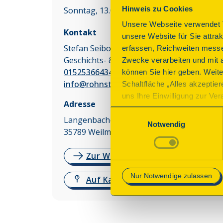
Hinweis zu Cookies
Sonntag, 13.09.2026 14:00 - 17:00 Uhr
Unsere Webseite verwendet T
Kontakt
unsere Website für Sie attra
Stefan Seibold
erfassen, Reichweiten messe
Geschichts- & Heimatverein Rohnstadt e.V.
Zwecke verarbeiten und mit 
015253664344
können Sie hier geben. Weite
info@rohnstadt.de
Schaltfläche „Alles akzeptie
uns Ihre Einwilligung zur Vera
Adresse
des Onlineangebots nicht erf
Einwilligungsauswahl
Langenbacher Str. 4
mit „Speichern“ bestätigen, 
Notwendig
35789
Weilmünster
Betrieb der Webseite erforder
Zur Website
Mehr Informationen finden Si
Nur Notwendige zulassen
Auf Karte anzeigen