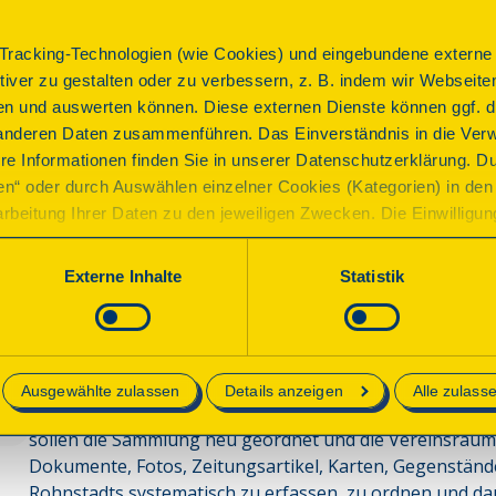
Vertriebenenwohnung. Danach war es Jugendraum und se
Heimatstube“, das Dorfmuseum. Hier werden Objekte aus 
racking-Technologien (wie Cookies) und eingebundene externe I
besonders, Dorfleben, Landwirtschaft, Bergbau und Arch
ktiver zu gestalten oder zu verbessern, z. B. indem wir Webseite
befindet sich die Backstube mit dem Backofen.
n und auswerten können. Diese externen Dienste können ggf. di
anderen Daten zusammenführen. Das Einverständnis in die Ver
re Informationen finden Sie in unserer Datenschutzerklärung. D
Programm
ren“ oder durch Auswählen einzelner Cookies (Kategorien) in den 
rbeitung Ihrer Daten zu den jeweiligen Zwecken. Die Einwilligung i
orderlich und kann jederzeit aktualisiert oder widerrufen werde
Tag des offenen Denkmals – Herzlich willkommen in un
werden nur essenzielle Cookies auf der Webseite gesetzt, die te
Externe Inhalte
Statistik
lich sind.
Besuchen Sie uns am Tag des offenen Denkmals und ent
sich auf unsere Dauerausstellung, den geöffneten hist
e in unserer
Datenschutzerklärung
.
Sonderausstellung.
Ausgewählte zulassen
Details anzeigen
Alle zulass
Außerdem informieren wir über die zukünftige Arbeit d
sollen die Sammlung neu geordnet und die Vereinsräume 
Dokumente, Fotos, Zeitungsartikel, Karten, Gegenständ
Rohnstadts systematisch zu erfassen, zu ordnen und dau