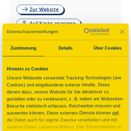
Zur Website
Auf Karte anzeigen
Über dieses Denkmal
Zustimmung
Details
Über Cookies
Die 1653 erbaute Kirche prägt mit ihrem 1716 
aufgesetzten barocken Turm bis heute das 
Hinweis zu Cookies
Ortsbild. Im Inneren finden sich ein barockes 
Unsere Webseite verwendet Tracking-Technologien (wie
Altarkreuz und ein Taufstein aus dem Biedermeier. 
Cookies) und eingebundene externe Inhalte. Diese
Die 1844 geweihte Herbrig-Orgel (Christian 
dienen dazu, unsere Website für Sie attraktiver zu
Gottfried und Wilhelm Leberecht Herbrig) mit 
gestalten oder zu verbessern, z. B. indem wir Webseiten-
zwölf Registern ist ein bedeutendes Zeugnis 
Besuche statistisch erfassen, Reichweiten messen und
regionaler Orgelbaukunst. Ein spätgotischer Altar 
auswerten können. Diese externen Dienste können ggf.
ging im II. Weltkrieg weitgehend verloren; 
die Daten auch für eigene Zwecke verarbeiten und mit
erhaltene Figuren befinden sich heute im 
anderen Daten zusammenführen. Das Einverständnis in
Schlossbergmuseum Chemnitz. Auch zwei Glocken 