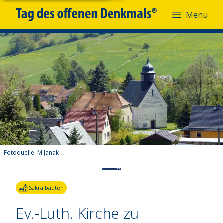
Menü
Fotoquelle:
M.Janak
Sakralbauten
Ev.-Luth. Kirche zu