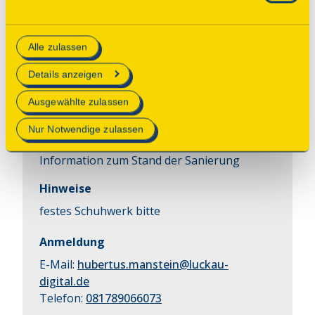
Consent Tool mit „Speichern“ bestätigen, werden nur
essenzielle Cookies auf der Webseite gesetzt, die
Führung
Alle zulassen
technisch notwendig und für den Betrieb der Webseite
Führung durch das Gebäude
erforderlich sind.
Details anzeigen
Beginn
Mehr Informationen finden Sie in unserer
Ausgewählte zulassen
Sonntag, 13.09.2026 10:30 Uhr
| Dauer:
30
Datenschutzerklärung
.
Nur Notwendige zulassen
Minuten
Information zum Stand der Sanierung
Hinweise
festes Schuhwerk bitte
Anmeldung
E-Mail:
hubertus.manstein@luckau-
digital.de
Telefon:
081789066073