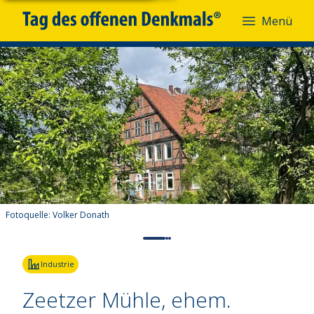
Menü
Fotoquelle:
Volker Donath
Industrie
Zeetzer Mühle, ehem.