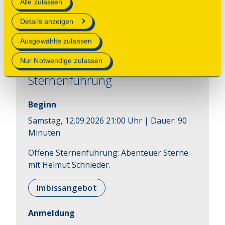
Alle zulassen
technisch notwendig und für den Betrieb der Webseite
zeetzermuehle@posteo.de
erforderlich sind.
Details anzeigen
Mehr Informationen finden Sie in unserer
Ausgewählte zulassen
Datenschutzerklärung
.
Führung
Nur Notwendige zulassen
Sternenführung
Beginn
Samstag, 12.09.2026 21:00 Uhr
| Dauer:
90
Minuten
Offene Sternenführung: Abenteuer Sterne 
mit Helmut Schnieder.
Imbissangebot
Anmeldung