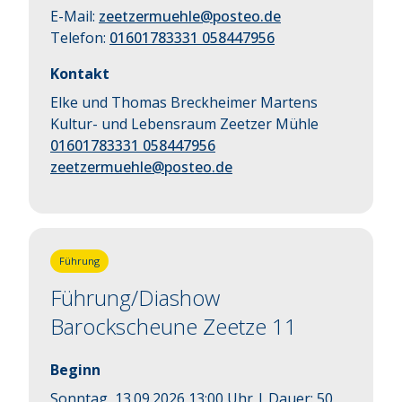
E-Mail:
zeetzermuehle@posteo.de
Telefon:
01601783331 058447956
Kontakt
Elke und Thomas Breckheimer Martens
Kultur- und Lebensraum Zeetzer Mühle
01601783331 058447956
zeetzermuehle@posteo.de
Führung
Führung/Diashow
Barockscheune Zeetze 11
Beginn
Sonntag, 13.09.2026 13:00 Uhr
| Dauer:
50