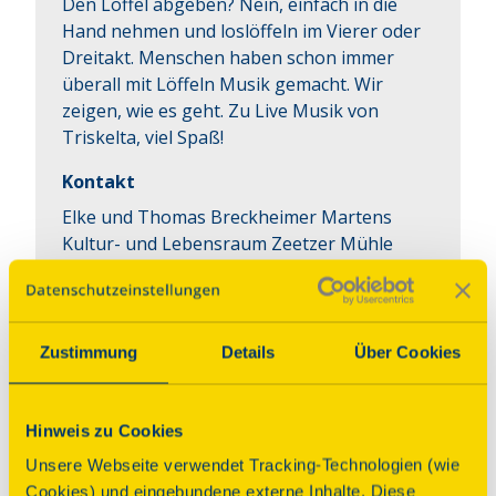
Den Löffel abgeben? Nein, einfach in die 
Hand nehmen und loslöffeln im Vierer oder 
Dreitakt. Menschen haben schon immer 
überall mit Löffeln Musik gemacht. Wir 
zeigen, wie es geht. Zu Live Musik von 
Triskelta, viel Spaß!
Kontakt
Elke und Thomas Breckheimer Martens
Kultur- und Lebensraum Zeetzer Mühle
01601783331 058447956
zeetzermuehle@posteo.de
Zustimmung
Details
Über Cookies
Interaktiv
Hinweis zu Cookies
Lehmsteine selber machen wie
Unsere Webseite verwendet Tracking-Technologien (wie
früher
Cookies) und eingebundene externe Inhalte. Diese