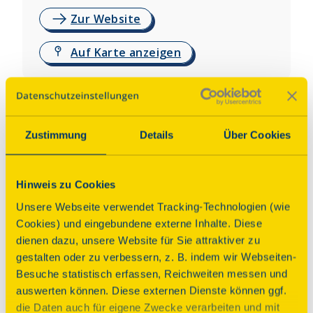
Zur Website
Auf Karte anzeigen
Über dieses Denkmal
Zustimmung
Details
Über Cookies
Die Stadtkirche St. Nikolai, vormals den Heiligen 
Andreas und Nikolaus geweiht, wird in ihrer 
heutigen Erscheinungsform in das Jahr 1444 
Hinweis zu Cookies
datiert. Sie ist das älteste in seiner äußeren Gestalt 
erhalten gebliebene historische Bauwerk der 
Unsere Webseite verwendet Tracking-Technologien (wie
Stadt. Der in Nordsachsen eher seltene 
Cookies) und eingebundene externe Inhalte. Diese
spätgotische Backsteinbau erstreckt sich auf eine 
dienen dazu, unsere Website für Sie attraktiver zu
Gesamtlänge von 54 Metern mit einer Raumhöhe 
gestalten oder zu verbessern, z. B. indem wir Webseiten-
von zwölf Metern. Die dreischiffige Gewölbedecke 
Besuche statistisch erfassen, Reichweiten messen und
ruht auf sechs Pfeilern und 13 äußeren 
auswerten können. Diese externen Dienste können ggf.
Stützpfeilern.
die Daten auch für eigene Zwecke verarbeiten und mit