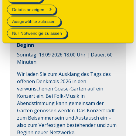
erforderlich sind.
Details anzeigen
Konzert
Mehr Informationen finden Sie in unserer
Ausgewählte zulassen
Datenschutzerklärung
.
Konzert im Denkmalgarten
Nur Notwendige zulassen
Beginn
Sonntag, 13.09.2026 18:00 Uhr
| Dauer:
60
Minuten
Wir laden Sie zum Ausklang des Tags des 
offenen Denkmals 2026 in den 
verwunschenen Goase-Garten auf ein 
Konzert ein. Bei Folk-Musik in 
Abendstimmung kann gemeinsam der 
Garten genossen werden. Das Konzert lädt 
zum Beisammensein und Austausch ein – 
also zum Verfestigen bestehender und zum 
Beginn neuer Netzwerke.