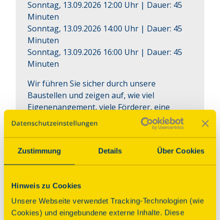
Sonntag, 13.09.2026 12:00 Uhr
| Dauer:
45
Minuten
Sonntag, 13.09.2026 14:00 Uhr
| Dauer:
45
Minuten
Sonntag, 13.09.2026 16:00 Uhr
| Dauer:
45
Minuten
Wir führen Sie sicher durch unsere 
Baustellen und zeigen auf, wie viel 
Eigenenangement, viele Förderer, eine 
lokale Genossenschaft und viel 
Unterstützung durch städtische 
Denkmalpflege und Netzwerke in Leipzig 
Zustimmung
Details
Über Cookies
wirken: Wir zeigen Ihnen unsere Baustelle 
und nachhaltige Sanierungsformen. Im 
verwunschenen Garten erfahren Sie mehr 
Hinweis zu Cookies
zur Hausgeschichte und es gibt Kaffee und 
Kuchen sowie weitere Getränke.
Unsere Webseite verwendet Tracking-Technologien (wie
Cookies) und eingebundene externe Inhalte. Diese