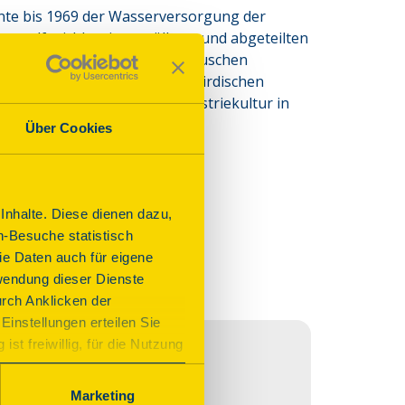
te bis 1969 der Wasserversorgung der 
aus elf stichbogig gewölbten und abgeteilten 
ein neubarockes Weinbergshäuschen 
einem Pyramidendach. Die unterirdischen 
enigen Wahrzeichen für Industriekultur in 
Über Cookies
nhalte. Diese dienen dazu,
n-Besuche statistisch
e Daten auch für eigene
wendung dieser Dienste
urch Anklicken der
Einstellungen erteilen Sie
st freiwillig, für die Nutzung
n. Wenn Sie das Consent Tool
chnisch notwendig und für den
Marketing