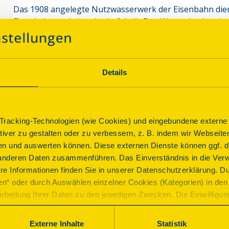
Das 1908 angelegte Nutzwasserwerk der Eisenbahn dien
Eisenbahn und einer Lederfabrik. Das Wasserbecken ist 
Kammern zusammengesetzt. Das Schieberhaus ist wie 
gestaltet, hat kleine vergitterte Fenster und gipfelt in 
Kammern sind kniehoch mit Schlamm gefüllt. Eines der w
Trier.
Details
Denkmal, dem die DSD helfen konnte
Parkplatz
racking-Technologien (wie Cookies) und eingebundene externe I
ktiver zu gestalten oder zu verbessern, z. B. indem wir Webseite
n und auswerten können. Diese externen Dienste können ggf. di
Programm
anderen Daten zusammenführen. Das Einverständnis in die Ver
re Informationen finden Sie in unserer Datenschutzerklärung. D
ren“ oder durch Auswählen einzelner Cookies (Kategorien) in den 
rbeitung Ihrer Daten zu den jeweiligen Zwecken. Die Einwilligung i
Führung
orderlich und kann jederzeit aktualisiert oder widerrufen werde
Das Nutzwasserwerk in Olewig
werden nur essenzielle Cookies auf der Webseite gesetzt, die te
Externe Inhalte
Statistik