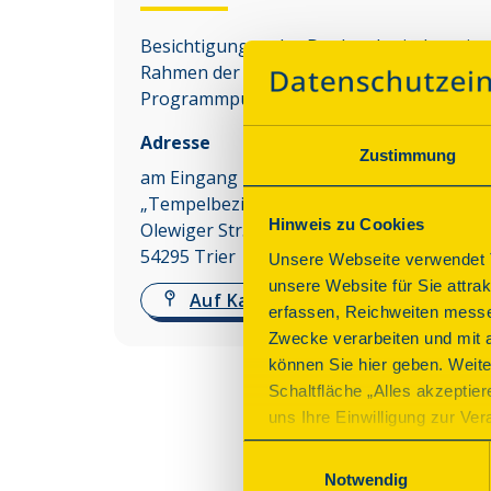
Besichtigungen des Denkmals sind nur im
Rahmen der angebotenen
Programmpunkte möglich.
Adresse
Zustimmung
am Eingang zum Kleingartenverein
„Tempelbezirk“
Hinweis zu Cookies
Olewiger Str.
54295
Trier
Unsere Webseite verwendet T
unsere Website für Sie attra
Auf Karte anzeigen
erfassen, Reichweiten messe
Zwecke verarbeiten und mit 
können Sie hier geben. Weite
Schaltfläche „Alles akzeptie
uns Ihre Einwilligung zur Vera
des Onlineangebots nicht erf
Einwilligungsauswahl
mit „Speichern“ bestätigen, 
Notwendig