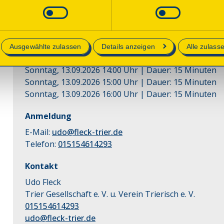
lich sind.
Zeiten
e in unserer
Datenschutzerklärung
.
Sonntag, 13.09.2026 11:00 Uhr
| Dauer:
15
Minuten
Sonntag, 13.09.2026 12:00 Uhr
| Dauer:
15
Minuten
Ausgewählte zulassen
Details anzeigen
Alle zulass
Sonntag, 13.09.2026 13:00 Uhr
| Dauer:
15
Minuten
Sonntag, 13.09.2026 14:00 Uhr
| Dauer:
15
Minuten
Sonntag, 13.09.2026 15:00 Uhr
| Dauer:
15
Minuten
Sonntag, 13.09.2026 16:00 Uhr
| Dauer:
15
Minuten
Anmeldung
E-Mail:
udo@fleck-trier.de
Telefon:
015154614293
Kontakt
Udo Fleck
Trier Gesellschaft e. V. u. Verein Trierisch e. V.
015154614293
udo@fleck-trier.de