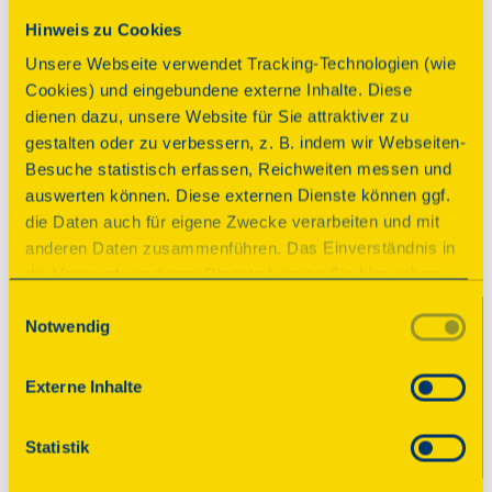
entstanden als Spätwerk des friderizianischen 
Hinweis zu Cookies
Rokoko mit reicher Innenausstattung.
Unsere Webseite verwendet Tracking-Technologien (wie
Cookies) und eingebundene externe Inhalte. Diese
Programm
dienen dazu, unsere Website für Sie attraktiver zu
gestalten oder zu verbessern, z. B. indem wir Webseiten-
Besuche statistisch erfassen, Reichweiten messen und
Die Oberlin Werkstätten bieten eine kostenlose
auswerten können. Diese externen Dienste können ggf.
Führung im Museum Neue Kammern. Neue
die Daten auch für eigene Zwecke verarbeiten und mit
Kammern ist ein Schloss im Park Sanssouci. Die
anderen Daten zusammenführen. Das Einverständnis in
Führung, bei der die Guides ihre persönlichen
die Verwendung dieser Dienste können Sie hier geben.
Lieblingsstücke im Museum vorstellen,
Weitere Informationen finden Sie in
veranstaltet Oberlin zusammen mit der Stiftung
Einwilligungsauswahl
Notwendig
unserer Datenschutzerklärung. Durch Anklicken der
Preußische Schlösser und Gärten (SPSG).
Schaltfläche „Alles akzeptieren“ oder durch Auswählen
einzelner Cookies (Kategorien) in
Externe Inhalte
rollstuhlgerecht
Anbindung ÖPNV
den Einstellungen erteilen Sie uns Ihre Einwilligung zur
Parkplatz
Verarbeitung Ihrer Daten zu den jeweiligen Zwecken. Die
Statistik
Einwilligung ist freiwillig, für die Nutzung des
Imbissangebot
Für Kinder geeignet
Onlineangebots nicht erforderlich und kann jederzeit