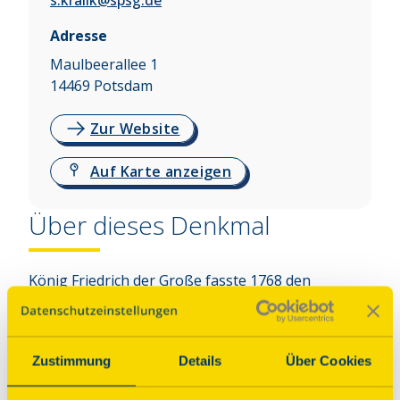
s.kralik@spsg.de
Adresse
Maulbeerallee 1
14469
Potsdam
Zur Website
Auf Karte anzeigen
Über dieses Denkmal
König Friedrich der Große fasste 1768 den 
Entschluss, das 20 Jahre zuvor von Georg 
Wenzeslaus von Knobelsdorff unmittelbar neben 
Schloss Sanssouci und der Bildergalerie gelegene 
Zustimmung
Details
Über Cookies
Orangeriegebäude in ein Gästeschloss 
umgestalten zu lassen. Die Neuen Kammern 