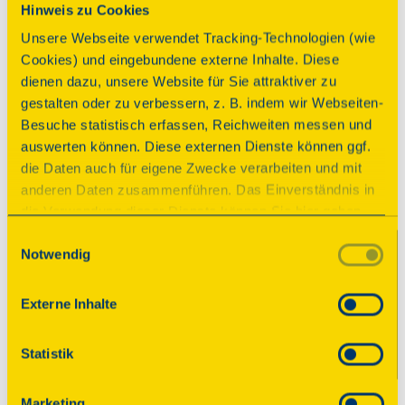
Hinweis zu Cookies
Diese Mühle stammt aus Gollma und wurde 1995 
nach Krosigk gebracht. Bei einem Sturm 2007 
Unsere Webseite verwendet Tracking-Technologien (wie
wurde sie zerstört und bis 2010 wieder aufgebaut.
Cookies) und eingebundene externe Inhalte. Diese
dienen dazu, unsere Website für Sie attraktiver zu
Programm
gestalten oder zu verbessern, z. B. indem wir Webseiten-
Besuche statistisch erfassen, Reichweiten messen und
auswerten können. Diese externen Dienste können ggf.
Im Rahmen des Netzwerkes der Denkmale in
die Daten auch für eigene Zwecke verarbeiten und mit
Krosigk: Burgturm, Wassermühle und
anderen Daten zusammenführen. Das Einverständnis in
Bockwindmühle bieten wir den Besuchern einen
die Verwendung dieser Dienste können Sie hier geben.
infrastrukturellen Besuch unseres Ortes. Von
Weitere Informationen finden Sie in
Einwilligungsauswahl
13:00 bis 15:00 Uhr kann die Bockwindmühle
Notwendig
unserer Datenschutzerklärung. Durch Anklicken der
besichtigt werden. Es finden auch Führungen statt.
Schaltfläche „Alles akzeptieren“ oder durch Auswählen
Informationen erhalten Sie über den
einzelner Cookies (Kategorien) in
Externe Inhalte
Mühlenverein Krosigk.
den Einstellungen erteilen Sie uns Ihre Einwilligung zur
Verarbeitung Ihrer Daten zu den jeweiligen Zwecken. Die
Statistik
Einwilligung ist freiwillig, für die Nutzung des
Parkplatz
Onlineangebots nicht erforderlich und kann jederzeit
Marketing