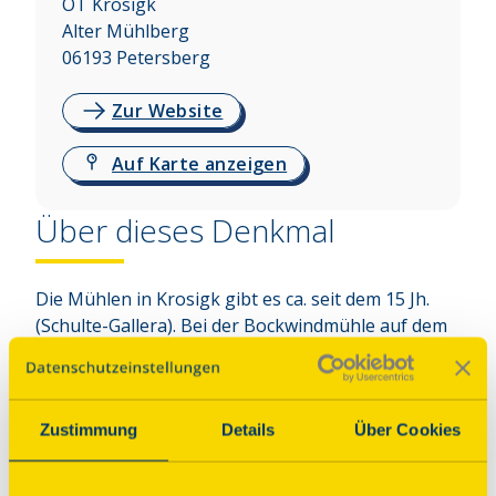
OT Krosigk
Alter Mühlberg
06193
Petersberg
Zur Website
Auf Karte anzeigen
Über dieses Denkmal
Die Mühlen in Krosigk gibt es ca. seit dem 15 Jh. 
(Schulte-Gallera). Bei der Bockwindmühle auf dem 
Mühlenberg handelt es sich nicht um die 
ursprüngliche Mühle. Diese wurde bei einem 
Brand in den 1920er-Jahren zerstört, nur der 
Zustimmung
Details
Über Cookies
Mühlstein und das Fundament blieben erhalten. 
Daher wurde der Mühlenberg ab 1950 
aufgeforstet und die heutige Mühle steht im Wald. 