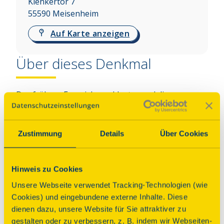
Klenkertor 7
55590
Meisenheim
Auf Karte anzeigen
Über dieses Denkmal
Das frühere Franziskanerkloster und die 
Klosterkirche wurden von 1683 bis 1715 durch 
Ludwig XIV. von Frankreich erbaut. Der historische 
Kapitelsaal mit barockem Deckengemälde wurde 
Zustimmung
Details
Über Cookies
aufwendig restauriert. Die Klosterkirche ist in 
ihrem barocken Bestand unverändert erhalten 
geblieben. Ebenfalls erhalten sind der 
Hinweis zu Cookies
Kirchenschatz und das gesamte Archiv, unter 
Unsere Webseite verwendet Tracking-Technologien (wie
anderem mit der Erstausgabe der Werke Ludwigs 
Cookies) und eingebundene externe Inhalte. Diese
XIV. („Testament“) an seinen Sohn sowie ein Band 
dienen dazu, unsere Website für Sie attraktiver zu
von Stadtratsprotokollen aus der Regierungszeit 
gestalten oder zu verbessern, z. B. indem wir Webseiten-