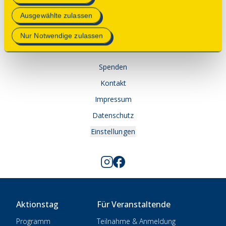
Mehr Informationen finden Sie in unserer
Ausgewählte zulassen
Datenschutzerklärung
.
© 2025 Deutsche Stiftung Denkmalschutz • Schlegelstraße
Nur Notwendige zulassen
1 • 53113 Bonn
Spenden
Kontakt
Impressum
Datenschutz
Einstellungen
Aktionstag
Für Veranstaltende
Programm
Teilnahme & Anmeldung