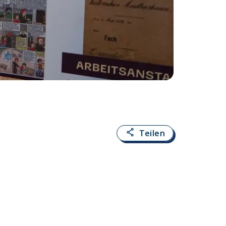
Fotoquelle:
Alexan
Teilen