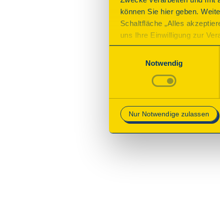
können Sie hier geben. Weite
Schaltfläche „Alles akzeptie
uns Ihre Einwilligung zur Vera
des Onlineangebots nicht erf
Einwilligungsauswahl
mit „Speichern“ bestätigen, 
Notwendig
Betrieb der Webseite erforder
Mehr Informationen finden Si
Nur Notwendige zulassen