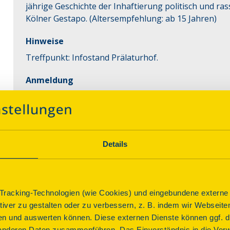
jährige Geschichte der Inhaftierung politisch und rass
Kölner Gestapo. (Altersempfehlung: ab 15 Jahren)
Hinweise
Treffpunkt: Infostand Prälaturhof.
Anmeldung
E-Mail:
markus.thulin@lvr.de
Telefon:
+4922349854278
Kontakt
Details
Markus Thulin
LVR Archivberatungs- und Fortbildungszentrum
+4922349854278
markus.thulin@lvr.de
racking-Technologien (wie Cookies) und eingebundene externe I
ktiver zu gestalten oder zu verbessern, z. B. indem wir Webseite
n und auswerten können. Diese externen Dienste können ggf. di
anderen Daten zusammenführen. Das Einverständnis in die Ver