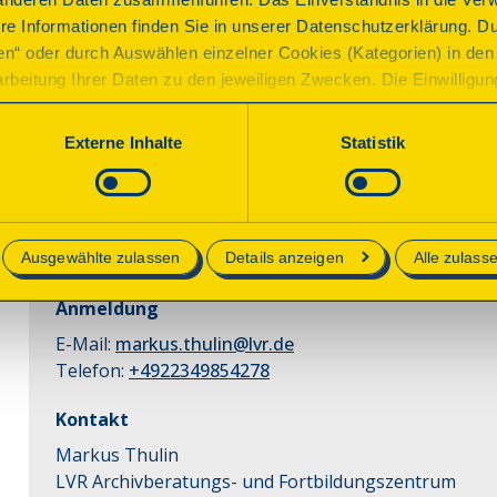
Führung
re Informationen finden Sie in unserer Datenschutzerklärung. D
ren“ oder durch Auswählen einzelner Cookies (Kategorien) in den 
Führung Abtei Brauweiler
rbeitung Ihrer Daten zu den jeweiligen Zwecken. Die Einwilligung i
orderlich und kann jederzeit aktualisiert oder widerrufen werde
Zeiten
werden nur essenzielle Cookies auf der Webseite gesetzt, die te
Externe Inhalte
Statistik
lich sind.
Sonntag, 13.09.2026 12:00 Uhr
| Dauer:
60
Minuten
Sonntag, 13.09.2026 14:00 Uhr
| Dauer:
60
Minuten
e in unserer
Datenschutzerklärung
.
Sonntag, 13.09.2026 16:00 Uhr
| Dauer:
60
Minuten
Überblickführung durch die ehemalige Abtei Brauwei
Ausgewählte zulassen
Details anzeigen
Alle zulass
Anmeldung
E-Mail:
markus.thulin@lvr.de
Telefon:
+4922349854278
Kontakt
Markus Thulin
LVR Archivberatungs- und Fortbildungszentrum