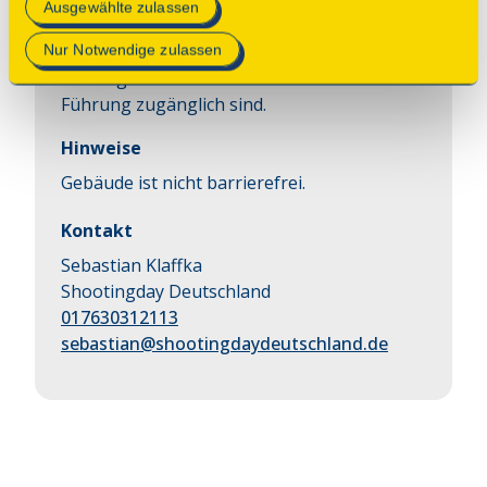
alten Wassermühle. Gezeigt werden 
Mehr Informationen finden Sie in unserer
Ausgewählte zulassen
besondere Details und Bereiche des 
Datenschutzerklärung
.
denkmalgeschützten Gebäudes, die sonst 
Nur Notwendige zulassen
verborgen bleiben und nur im Rahmen einer 
Führung zugänglich sind.
Hinweise
Gebäude ist nicht barrierefrei.
Kontakt
Sebastian Klaffka
Shootingday Deutschland
017630312113
sebastian@shootingdaydeutschland.de