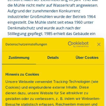
die Mühle nicht mehr auf Wasserkraft angewiesen. 
Aufgrund der zunehmenden Konkurrenz 
industrieller Großmühlen wurde der Betrieb 1964 
eingestellt. Die Mühle steht seit etwa 1960 unter 
Denkmalschutz und wurde auch nach der 
Stilllegung gepflegt. 1985 erhielt das Gebäude ein 
neues Dach. Nach Jahrzehnten des Stillstands 
laufen seit einigen Jahren intensive Bemühungen, 
die Mühle zu erhalten und wieder mit Leben zu 
füllen.
Zustimmung
Details
Über Cookies
Parkplatz
Anbindung ÖPNV
Hinweis zu Cookies
Unsere Webseite verwendet Tracking-Technologien (wie
Programm
Cookies) und eingebundene externe Inhalte. Diese
dienen dazu, unsere Website für Sie attraktiver zu
gestalten oder zu verbessern, z. B. indem wir Webseiten-
Besuche statistisch erfassen, Reichweiten messen und
Führung