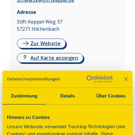
schwarzk@stiftkeppel.de
Adresse
Stift-Keppel-Weg 37
57271
Hilchenbach
Zur Website
Auf Karte anzeigen
Über dieses Denkmal
Das 2003 eingerichtete Museum zeigt an 
Zustimmung
Details
Über Cookies
historischer Stätte das Leben der 
Internatsschülerinnen in der 1871 gegründeten 
„Keppelschen Schul-und Erziehungsanstalt“. In 
Hinweis zu Cookies
mehreren mit originalen Möbeln und 
Unsere Webseite verwendet Tracking-Technologien (wie
Gegenständen der Zeit ausgestatteten Räumen 
Cookies) und eingebundene externe Inhalte. Diese