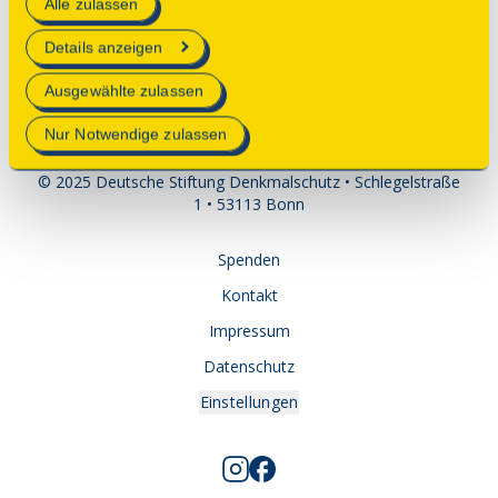
Alle zulassen
technisch notwendig und für den Betrieb der Webseite
barrierefrei. Das Café findet jedoch vor dem
erforderlich sind.
Museum statt und ist für alle gut zugänglich.
Details anzeigen
Mehr Informationen finden Sie in unserer
Ausgewählte zulassen
Datenschutzerklärung
.
Nur Notwendige zulassen
© 2025 Deutsche Stiftung Denkmalschutz • Schlegelstraße
1 • 53113 Bonn
Spenden
Kontakt
Impressum
Datenschutz
Einstellungen