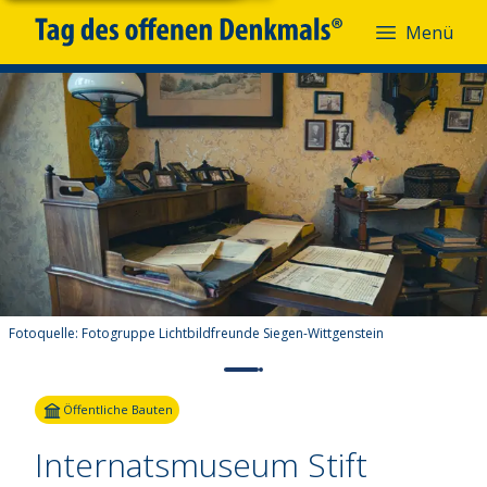
Menü
Fotoquelle:
Fotogruppe Lichtbildfreunde Siegen-Wittgenstein
Öffentliche Bauten
Internatsmuseum Stift