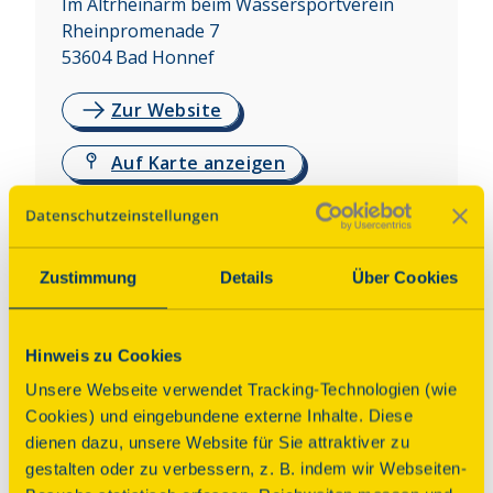
Im Altrheinarm beim Wassersportverein
Rheinpromenade 7
53604
Bad Honnef
Zur Website
Auf Karte anzeigen
Über dieses Denkmal
Zustimmung
Details
Über Cookies
Der letzte Aalschokker auf dem Mittelrhein 
(Baujahr 1917) ist seit 1991 als bewegliches 
Denkmal NRW als Zeugnis für den Beginn des 
Hinweis zu Cookies
industrialisierten Fischfangs anerkannt. Das Schiff 
Unsere Webseite verwendet Tracking-Technologien (wie
wird vom gemeinnützigen Verein Aranka e.V. im 
Cookies) und eingebundene externe Inhalte. Diese
alten Rheinarm gegenüber dem 
dienen dazu, unsere Website für Sie attraktiver zu
Wassersportverein gepflegt und liegt dort ständig 
gestalten oder zu verbessern, z. B. indem wir Webseiten-
vor Anker. Die Innenkabine wurde museal 