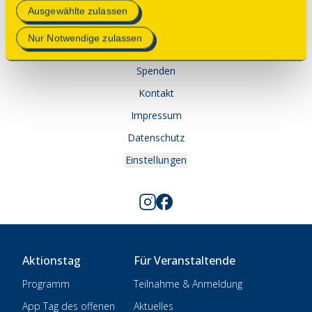
Mehr Informationen finden Sie in unserer
Ausgewählte zulassen
© 2025 Deutsche Stiftung Denkmalschutz • Schlegelstraße
Datenschutzerklärung
.
1 • 53113 Bonn
Nur Notwendige zulassen
Spenden
Kontakt
Impressum
Datenschutz
Einstellungen
Aktionstag
Für Veranstaltende
Programm
Teilnahme & Anmeldung
App Tag des offenen
Aktuelles