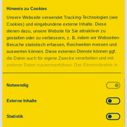
Hinweis zu Cookies
Programm
Unsere Webseite verwendet Tracking-Technologien (wie
Cookies) und eingebundene externe Inhalte. Diese
dienen dazu, unsere Website für Sie attraktiver zu
gestalten oder zu verbessern, z. B. indem wir Webseiten-
Führung
Besuche statistisch erfassen, Reichweiten messen und
auswerten können. Diese externen Dienste können ggf.
Führung durch den
die Daten auch für eigene Zwecke verarbeiten und mit
Schloßgarten
anderen Daten zusammenführen. Das Einverständnis in
die Verwendung dieser Dienste können Sie hier geben.
Zeiten
Weitere Informationen finden Sie in
Einwilligungsauswahl
Notwendig
unserer Datenschutzerklärung. Durch Anklicken der
Sonntag, 13.09.2026 11:00 Uhr
| Dauer:
60
Schaltfläche „Alles akzeptieren“ oder durch Auswählen
Minuten
einzelner Cookies (Kategorien) in
Sonntag, 13.09.2026 13:00 Uhr
| Dauer:
60
Externe Inhalte
den Einstellungen erteilen Sie uns Ihre Einwilligung zur
Minuten
Verarbeitung Ihrer Daten zu den jeweiligen Zwecken. Die
Statistik
Hinweise
Einwilligung ist freiwillig, für die Nutzung des
Onlineangebots nicht erforderlich und kann jederzeit