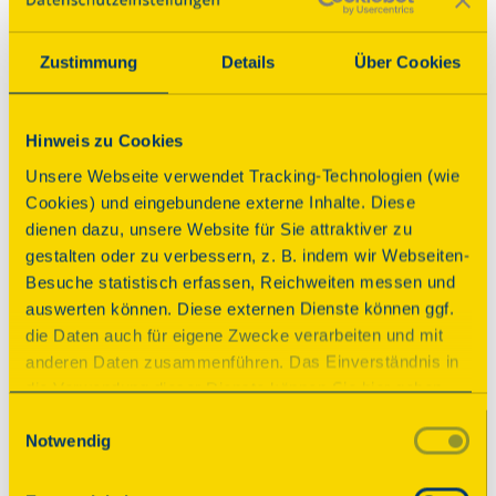
Interaktiv
Papierpuppen,
Zustimmung
Details
Über Cookies
Wunderscheiben &
Seifenblasen
Zeiten
Hinweis zu Cookies
Samstag, 12.09.2026 10:00 Uhr
| Dauer:
120
Unsere Webseite verwendet Tracking-Technologien (wie
Minuten
Cookies) und eingebundene externe Inhalte. Diese
Sonntag, 13.09.2026 10:00 Uhr
| Dauer:
120
dienen dazu, unsere Website für Sie attraktiver zu
Minuten
gestalten oder zu verbessern, z. B. indem wir Webseiten-
Besuche statistisch erfassen, Reichweiten messen und
Kinder basteln Papierpuppen und 
auswerten können. Diese externen Dienste können ggf.
historische Wunderscheiben und erleben 
die Daten auch für eigene Zwecke verarbeiten und mit
Spiele wie vor 200 Jahren.
anderen Daten zusammenführen. Das Einverständnis in
die Verwendung dieser Dienste können Sie hier geben.
Für Kinder geeignet
Weitere Informationen finden Sie in
Einwilligungsauswahl
Notwendig
unserer Datenschutzerklärung. Durch Anklicken der
Kontakt
Schaltfläche „Alles akzeptieren“ oder durch Auswählen
Birgit Denizel
einzelner Cookies (Kategorien) in