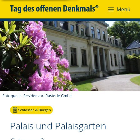
Menü
Fotoquelle:
Residenzort Rastede GmbH
Schlösser & Burgen
Palais und Palaisgarten