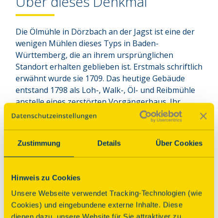
Über dieses Denkmal
Die Ölmühle in Dörzbach an der Jagst ist eine der 
wenigen Mühlen dieses Typs in Baden-
Württemberg, die an ihrem ursprünglichen 
Standort erhalten geblieben ist. Erstmals schriftlich 
erwähnt wurde sie 1709. Das heutige Gebäude 
entstand 1798 als Loh-, Walk-, Öl- und Reibmühle 
anstelle eines zerstörten Vorgängerbaus. Ihr 
heutiges Erscheinungsbild erhielt die Mühle 1864 
durch Erweiterung und Aufstockung. Die Ölmühle 
war ursprünglich ein Nebenwerk der bereits im 15. 
Zustimmung
Details
Über Cookies
Jh. bestehenden Jagstmühle, aus deren Kanal sie 
bis heute ihr Wasser bezieht. 1819 ging die Mühle 
teilweise und 1854 vollständig in den Besitz der 
Hinweis zu Cookies
Familie Stolz über, die an der Klepsauer Straße 
Unsere Webseite verwendet Tracking-Technologien (wie
eine Gerberei betrieb. Von der ursprünglichen 
Cookies) und eingebundene externe Inhalte. Diese
Mühleneinrichtung sind die Geräte zur 
dienen dazu, unsere Website für Sie attraktiver zu