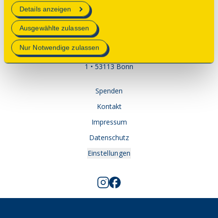
erforderlich sind.
Details anzeigen
Mehr Informationen finden Sie in unserer
Ausgewählte zulassen
Datenschutzerklärung
.
Nur Notwendige zulassen
© 2025 Deutsche Stiftung Denkmalschutz • Schlegelstraße
1 • 53113 Bonn
Spenden
Kontakt
Impressum
Datenschutz
Einstellungen