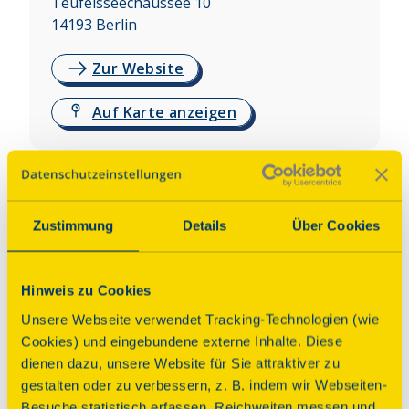
Teufelsseechaussee 10
14193
Berlin
Zur Website
Auf Karte anzeigen
Über dieses Denkmal
Am 30.10.2018 wurde der Teufelsberg in 
Zustimmung
Details
Über Cookies
Charlottenburg-Wilmersdorf aus historischen 
Gründen und wegen seiner städtebaulichen 
Bedeutung unter Denkmalschutz gestellt.  Unter 
Hinweis zu Cookies
dem Trümmerberg finden sich die nie 
Unsere Webseite verwendet Tracking-Technologien (wie
fertiggestellte nationalsozialistische 
Cookies) und eingebundene externe Inhalte. Diese
„Wehrtechnische Fakultät“ und darüber auf der 
dienen dazu, unsere Website für Sie attraktiver zu
Spitze die amerikanische und britische NSA Field 
gestalten oder zu verbessern, z. B. indem wir Webseiten-
Station Teufelsberg (Abhörstation) aus der Phase 
Besuche statistisch erfassen, Reichweiten messen und