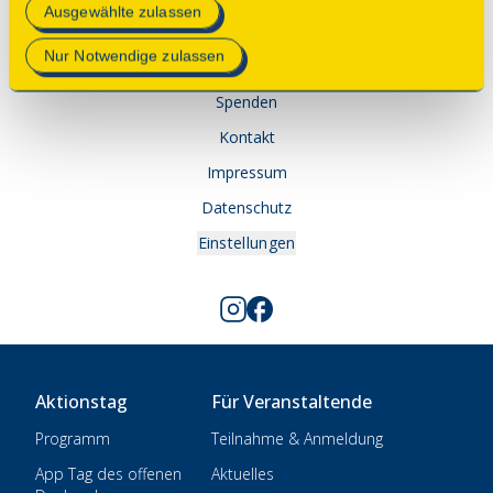
Mehr Informationen finden Sie in unserer
Ausgewählte zulassen
© 2025 Deutsche Stiftung Denkmalschutz • Schlegelstraße
Datenschutzerklärung
.
1 • 53113 Bonn
Nur Notwendige zulassen
Spenden
Kontakt
Impressum
Datenschutz
Einstellungen
Aktionstag
Für Veranstaltende
Programm
Teilnahme & Anmeldung
App Tag des offenen
Aktuelles