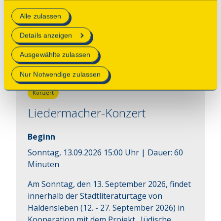
Judith Vater
essenzielle Cookies auf der Webseite gesetzt, die
Museum Haldensleben
Alle zulassen
technisch notwendig und für den Betrieb der Webseite
039042710
erforderlich sind.
Details anzeigen
museumhaldensleben@landkreis-boerde.de
Mehr Informationen finden Sie in unserer
Ausgewählte zulassen
Datenschutzerklärung
.
Nur Notwendige zulassen
Konzert
Liedermacher-Konzert
Beginn
Sonntag, 13.09.2026 15:00 Uhr
| Dauer:
60
Minuten
Am Sonntag, den 13. September 2026, findet 
innerhalb der Stadtliteraturtage von 
Haldensleben (12. - 27. September 2026) in 
Kooperation mit dem Projekt „Jüdische 