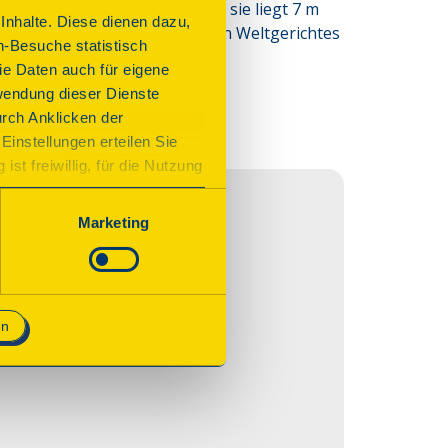
e in die Kirche eingezogen, sie liegt 7 m 
nhalte. Diese dienen dazu,
 der obere Teil eines gotischen Weltgerichtes 
n-Besuche statistisch
e Daten auch für eigene
wendung dieser Dienste
urch Anklicken der
Einstellungen erteilen Sie
st freiwillig, für die Nutzung
n. Wenn Sie das Consent Tool
chnisch notwendig und für den
Marketing
 Stadtkirche
en