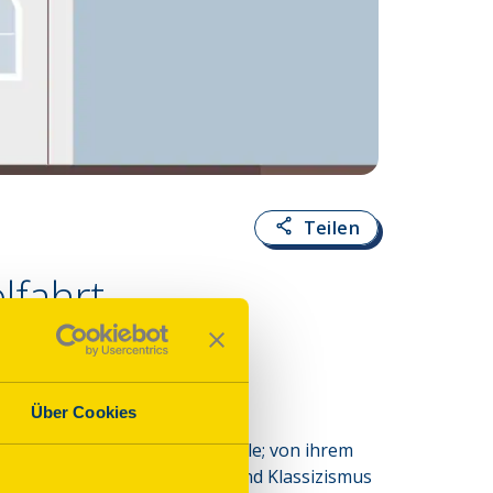
Teilen
lfahrt
Über Cookies
reint heute verschiedene Baustile; von ihrem 
aissance, Barock, Rokoko und Klassizismus 