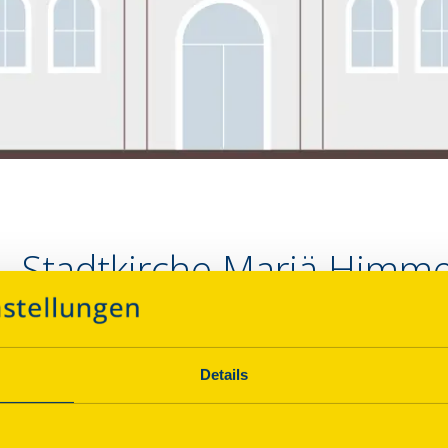
 Stadtkirche Mariä Himme
Über dieses Denkmal
Details
Die Kirche wurde Mitte des 13. Jhs. fertiggestellt. Sie ve
romanischen Ursprung ausgehend haben auch Gotik, Ren