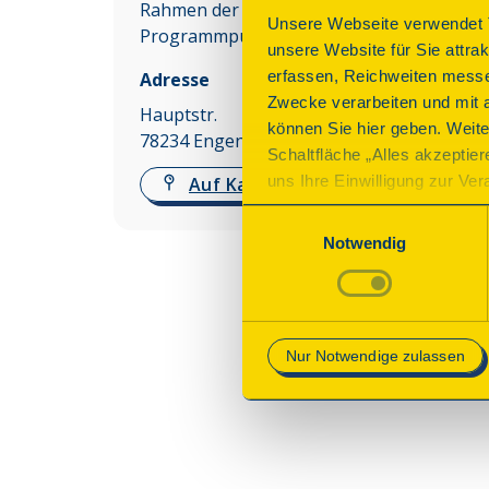
Rahmen der angebotenen
Unsere Webseite verwendet T
Programmpunkte möglich.
unsere Website für Sie attra
erfassen, Reichweiten messe
Adresse
Zwecke verarbeiten und mit 
Hauptstr.
können Sie hier geben. Weite
78234
Engen
Schaltfläche „Alles akzeptie
uns Ihre Einwilligung zur Vera
Auf Karte anzeigen
des Onlineangebots nicht erf
Einwilligungsauswahl
mit „Speichern“ bestätigen, 
Notwendig
Betrieb der Webseite erforder
Mehr Informationen finden Si
Nur Notwendige zulassen