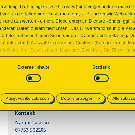
den Innenraum geprägt. Um 1750 wurde eine barocke Deck
racking-Technologien (wie Cookies) und eingebundene externe I
tiefer als die frühere gotische. Auf dem Dachboden blieb
ktiver zu gestalten oder zu verbessern, z. B. indem wir Webseite
am Chorbogen erhalten.
n und auswerten können. Diese externen Dienste können ggf. di
anderen Daten zusammenführen. Das Einverständnis in die Ver
Programm
re Informationen finden Sie in unserer Datenschutzerklärung. D
ren“ oder durch Auswählen einzelner Cookies (Kategorien) in den 
rbeitung Ihrer Daten zu den jeweiligen Zwecken. Die Einwilligung i
orderlich und kann jederzeit aktualisiert oder widerrufen werde
Sonstiges
werden nur essenzielle Cookies auf der Webseite gesetzt, die te
Externe Inhalte
Statistik
lich sind.
Führung und Besichtigung Dachboden
e in unserer
Datenschutzerklärung
.
Beginn
Ausgewählte zulassen
Details anzeigen
Alle zulass
Sonntag, 13.09.2026 14:00 Uhr
Kontakt
Naomi Galasso
07733 502205