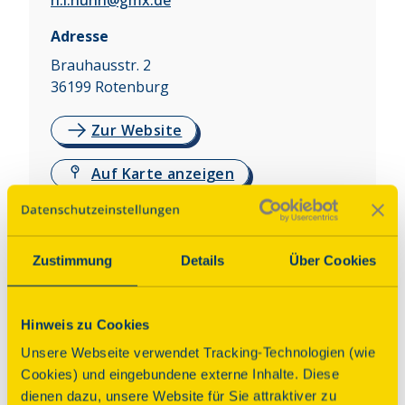
h.i.nuhn@gmx.de
Adresse
Brauhausstr. 2
36199
Rotenburg
Zur Website
Auf Karte anzeigen
Über dieses Denkmal
Zustimmung
Details
Über Cookies
Zwei rituelle Tauchbäder aus dem 15. und 19. 
Jahrhundert, dazu ein Tauchschacht für Objekte. 
Hinweis zu Cookies
Im Obergeschoss Dokumente und originale 
Exponate  aus dem privaten und gemeindlichen 
Unsere Webseite verwendet Tracking-Technologien (wie
jüdischen Leben in der Region Rotenburg - Bad 
Cookies) und eingebundene externe Inhalte. Diese
Hersfeld, darunter auch solche von jüdischen 
dienen dazu, unsere Website für Sie attraktiver zu