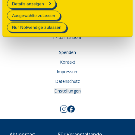
Details anzeigen
Mehr Informationen finden Sie in unserer
Ausgewählte zulassen
Datenschutzerklärung
.
Nur Notwendige zulassen
© 2025 Deutsche Stiftung Denkmalschutz • Schlegelstraße
1 • 53113 Bonn
Spenden
Kontakt
Impressum
Datenschutz
Einstellungen
Aktionstag
Für Veranstaltende